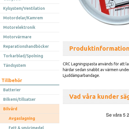
Kylsystem/Ventilation
Motordelar/Kamrem
Motorelektronik
Motorvärmare
Reparationshandböcker
Produktinformatio
Torkarblad/Spolning
CRC Lagningspasta används för att la
Tändsystem
härdar sedan snabbt av värmen under
Ljuddämparbandage.
Tillbehör
Batterier
Vad våra kunder sä
Bilkemi/tillsatser
Bilvård
Avgaslagning
Fett & smörjmedel