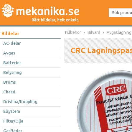
Tillbehör
Bilvård
Avgaslagning
Bildelar
AC-delar
CRC Lagningspa
Avgas
Batterier
Belysning
Broms
Chassi
Drivlina/Koppling
Elsystem
Filter/Olja
Gasfjäder