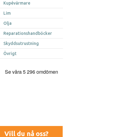
Kupévärmare
Lim
Olja
Reparationshandböcker
Skyddsutrustning
Övrigt
Vill du nå oss?