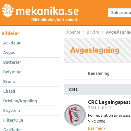
Tillbehör
Bilvård
Avgaslagnin
Bildelar
AC-delar
Avgaslagning
Avgas
Batterier
Belysning
Benämning
Broms
CRC
Chassi
Drivlina/Koppling
CRC Lagningspast
TBH-110012
Elsystem
För reparation av avgas
Filter/Olja
Vikt: 200g
Läs mer ›
Gasfjäder