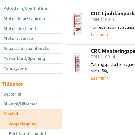
Kylsystem/Ventilation
CRC Ljuddämpar
Motordelar/Kamrem
TBH-110013
För reparation av avgas
Motorelektronik
Läs mer ›
Motorvärmare
Reparationshandböcker
CRC Monteringspa
TBH-110014
Torkarblad/Spolning
Tätningspasta för avgas
Tändsystem
Vikt: 150g
Läs mer ›
Tillbehör
Batterier
Bilkemi/tillsatser
Bilvård
Avgaslagning
Fett & smörjmedel