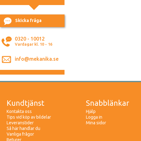
Skicka fråga
0320 - 10012
Vardagar kl. 10 - 16
info@mekanika.se
Kundtjänst
Snabblänkar
Kontakta oss
Hjälp
Tips vid köp av bildelar
Logga in
Leveranstider
Mina sidor
Så här handlar du
Vanliga frågor
Returer