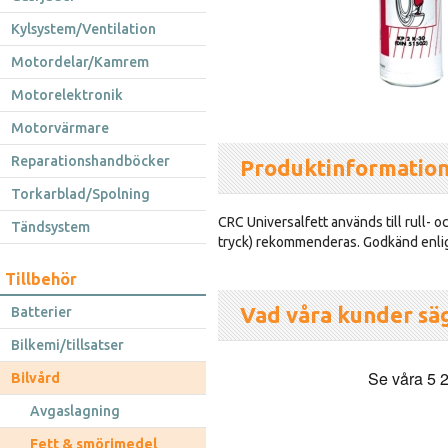
Kylsystem/Ventilation
Motordelar/Kamrem
Motorelektronik
Motorvärmare
Reparationshandböcker
Produktinformatio
Torkarblad/Spolning
CRC Universalfett används till rull- o
Tändsystem
tryck) rekommenderas. Godkänd enli
Tillbehör
Vad våra kunder sä
Batterier
Bilkemi/tillsatser
Bilvård
Avgaslagning
Fett & smörjmedel