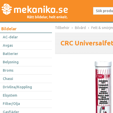
Tillbehör
Bilvård
Fett & smörj
Bildelar
AC-delar
CRC Universalfe
Avgas
Batterier
Belysning
Broms
Chassi
Drivlina/Koppling
Elsystem
Filter/Olja
Gasfjäder