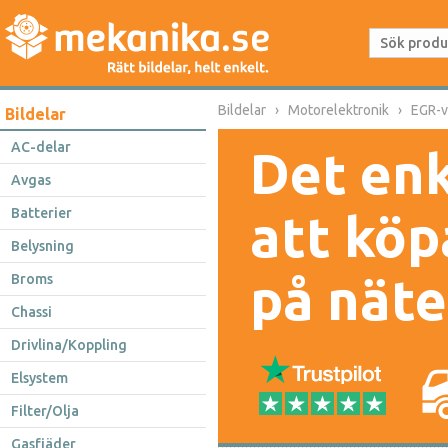
Bildelar
Motorelektronik
EGR-v
Bildelar
AC-delar
Det enk
Avgas
Batterier
att köp
Belysning
på näte
Broms
Chassi
Drivlina/Koppling
Elsystem
Filter/Olja
Gasfjäder