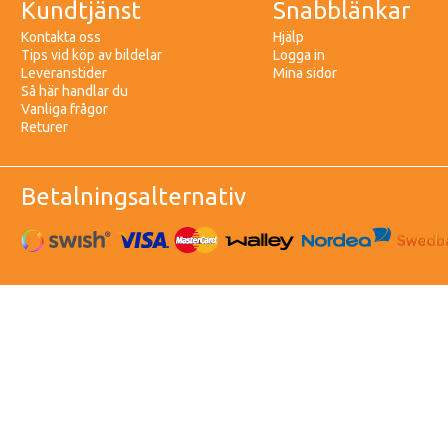
Kundtjänst
Snabblänkar
Kontakta oss
Hjälp
Tips vid köp av bildelar
Logga in
Leveranstider
Mina sidor
Så här handlar du
Vanliga frågor
Returer
Betalningsalternativ