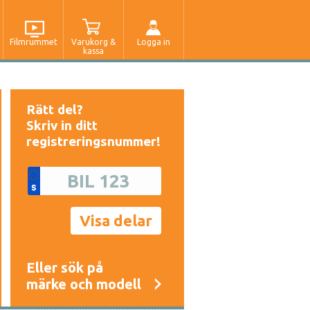
Filmrummet
Varukorg &
Logga in
kassa
Rätt del?
Skriv in ditt
registreringsnummer!
Eller sök på
märke och modell