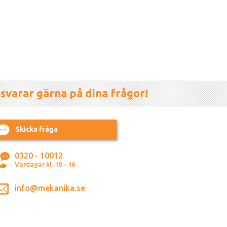
 svarar gärna på dina frågor!
Skicka fråga
0320 - 10012
Vardagar kl. 10 - 16
info@mekanika.se