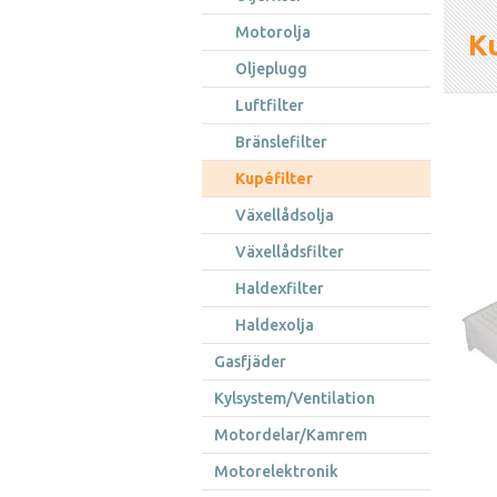
Motorolja
Ku
Oljeplugg
Luftfilter
Bränslefilter
Kupéfilter
Växellådsolja
Växellådsfilter
Haldexfilter
Haldexolja
Gasfjäder
Kylsystem/Ventilation
Motordelar/Kamrem
Motorelektronik