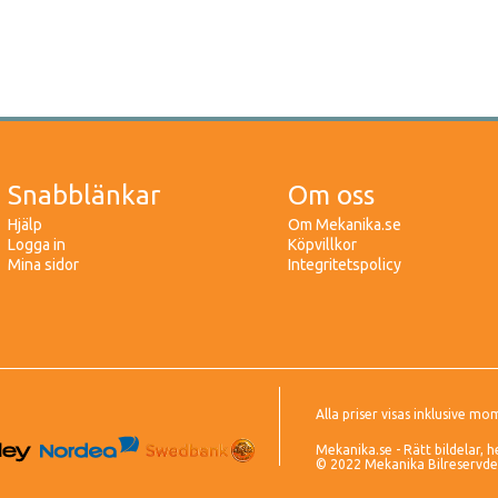
Snabblänkar
Om oss
Hjälp
Om Mekanika.se
Logga in
Köpvillkor
Mina sidor
Integritetspolicy
Alla priser visas inklusive mo
Mekanika.se - Rätt bildelar, h
© 2022 Mekanika Bilreservdela