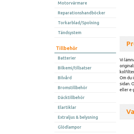
Motorvärmare
Reparationshandböcker
Torkarblad/Spolning
Tändsystem
Pr
Tillbehör
Batterier
Vi lämna
original
Bilkemi/tillsatser
kolfilte
Bilvård
Om du i
sidan. O
Bromstillbehör
eller e-
Däcktillbehör
Elartiklar
Va
Extraljus & belysning
Glödlampor