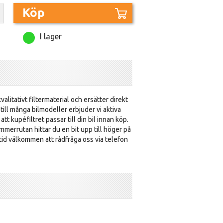
Köp
I lager
valitativt filtermaterial och ersätter direkt
en till många bilmodeller erbjuder vi aktiva
tt kupéfiltret passar till din bil innan köp.
merrutan hittar du en bit upp till höger på
lltid välkommen att rådfråga oss via telefon