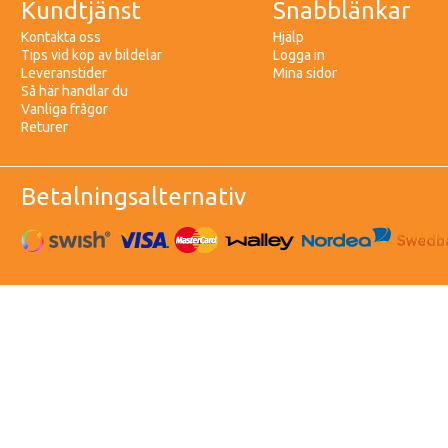
Kundtjänst
Snabblänkar
Kontakta oss
Hjälp
Tips vid köp av bildelar
Logga in
Leveranstider
Mina sidor
Så här handlar du
Vanliga frågor
Returer
Betalningsalternativ