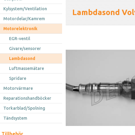
Kylsystem/Ventilation
Lambdasond Vol
Motordelar/Kamrem
Motorelektronik
EGR-ventil
Givare/sensorer
Lambdasond
Luftmassemätare
Spridare
Motorvärmare
Reparationshandböcker
Torkarblad/Spolning
Tändsystem
Tillbehör