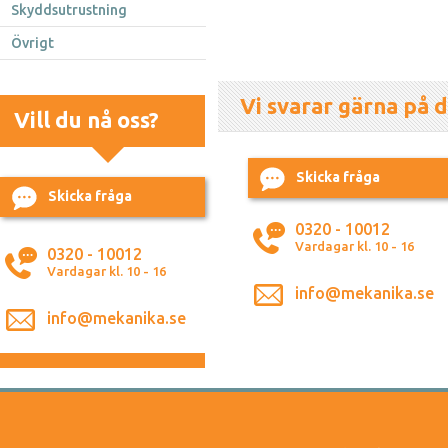
Skyddsutrustning
Övrigt
Vi svarar gärna på d
Vill du nå oss?
Skicka fråga
Skicka fråga
0320 - 10012
Vardagar kl. 10 - 16
0320 - 10012
Vardagar kl. 10 - 16
info@mekanika.se
info@mekanika.se