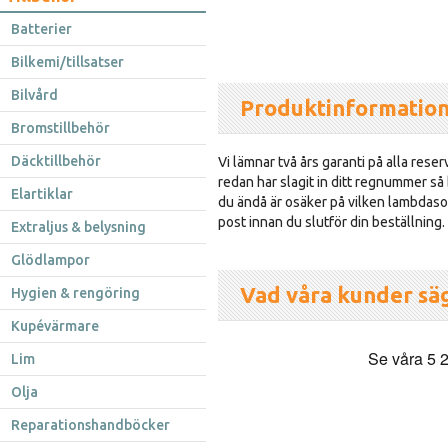
Batterier
Bilkemi/tillsatser
Bilvård
Produktinformatio
Bromstillbehör
Däcktillbehör
Vi lämnar två års garanti på alla reser
redan har slagit in ditt regnummer så
Elartiklar
du ändå är osäker på vilken lambdasond
post innan du slutför din beställning.
Extraljus & belysning
Glödlampor
Vad våra kunder sä
Hygien & rengöring
Kupévärmare
Lim
Olja
Reparationshandböcker