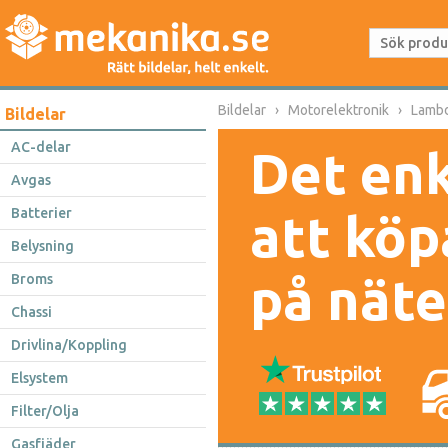
Bildelar
Motorelektronik
Lamb
Bildelar
AC-delar
Det enk
Avgas
Batterier
att köp
Belysning
på näte
Broms
Chassi
Drivlina/Koppling
Elsystem
Filter/Olja
Gasfjäder