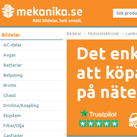
Bildelar
Motorelektronik
Lamb
Bildelar
AC-delar
Det enk
Avgas
Batterier
att köp
Belysning
på näte
Broms
Chassi
Drivlina/Koppling
Elsystem
Filter/Olja
Gasfjäder