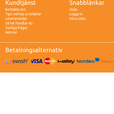
Kundtjänst
Snabblänkar
Kontakta oss
Hjälp
Tips vid köp av bildelar
Logga in
Leveranstider
Mina sidor
Så här handlar du
Vanliga frågor
Returer
Betalningsalternativ