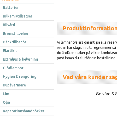
Batterier
Bilkemi/tillsatser
Bilvård
Produktinformatio
Bromstillbehör
Däcktillbehör
Vi lämnar två års garanti på alla reser
redan har slagit in ditt regnummer så
Elartiklar
du ändå är osäker på vilken lambdasond
post innan du slutför din beställning.
Extraljus & belysning
Glödlampor
Vad våra kunder sä
Hygien & rengöring
Kupévärmare
Lim
Olja
Reparationshandböcker