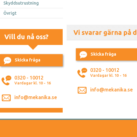
Skyddsutrustning
Övrigt
Vi svarar gärna på d
Vill du nå oss?
Skicka fråga
Skicka fråga
0320 - 10012
Vardagar kl. 10 - 16
0320 - 10012
Vardagar kl. 10 - 16
info@mekanika.se
info@mekanika.se