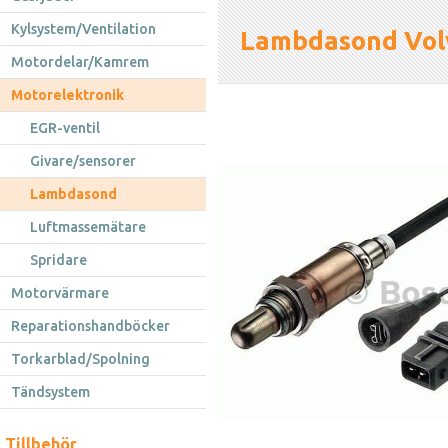
Kylsystem/Ventilation
Lambdasond Vol
Motordelar/Kamrem
Motorelektronik
EGR-ventil
Givare/sensorer
Lambdasond
Luftmassemätare
Spridare
Motorvärmare
Reparationshandböcker
Torkarblad/Spolning
Tändsystem
Tillbehör