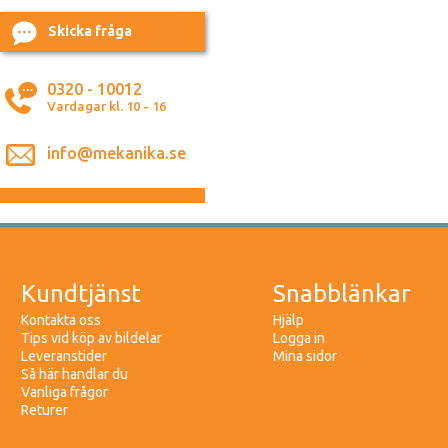
Skicka fråga
0320 - 10012
Vardagar kl. 10 - 16
info@mekanika.se
Kundtjänst
Snabblänkar
Kontakta oss
Hjälp
Tips vid köp av bildelar
Logga in
Leveranstider
Mina sidor
Så här handlar du
Vanliga frågor
Returer