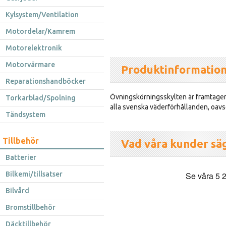
Kylsystem/Ventilation
Motordelar/Kamrem
Motorelektronik
Motorvärmare
Produktinformatio
Reparationshandböcker
Övningskörningsskylten är framtagen 
Torkarblad/Spolning
alla svenska väderförhållanden, oav
Tändsystem
Tillbehör
Vad våra kunder sä
Batterier
Bilkemi/tillsatser
Bilvård
Bromstillbehör
Däcktillbehör