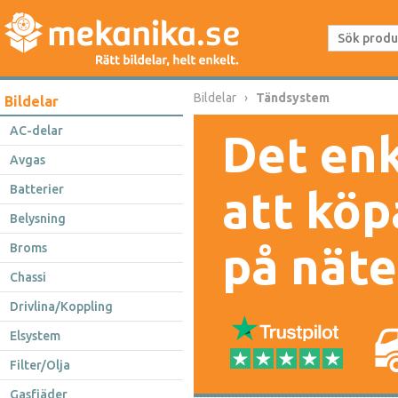
Bildelar
Tändsystem
Bildelar
AC-delar
Det enk
Avgas
Batterier
att köp
Belysning
på näte
Broms
Chassi
Drivlina/Koppling
Elsystem
Filter/Olja
Gasfjäder