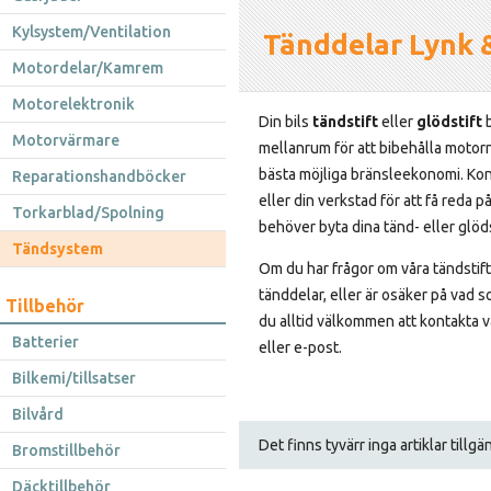
Kylsystem/Ventilation
Tänddelar Lynk 
Motordelar/Kamrem
Motorelektronik
Din bils
tändstift
eller
glödstift
b
Motorvärmare
mellanrum för att bibehålla motor
bästa möjliga bränsleekonomi. Kon
Reparationshandböcker
eller din verkstad för att få reda p
Torkarblad/Spolning
behöver byta dina tänd- eller glöds
Tändsystem
Om du har frågor om våra tändstift,
tänddelar, eller är osäker på vad som
Tillbehör
du alltid välkommen att kontakta v
Batterier
eller e-post.
Bilkemi/tillsatser
Bilvård
Det finns tyvärr inga artiklar tillg
Bromstillbehör
Däcktillbehör