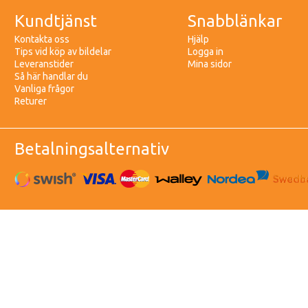
Kundtjänst
Snabblänkar
Kontakta oss
Hjälp
Tips vid köp av bildelar
Logga in
Leveranstider
Mina sidor
Så här handlar du
Vanliga frågor
Returer
Betalningsalternativ