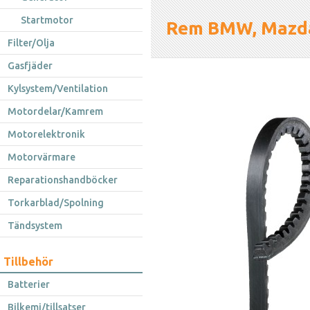
Startmotor
Rem BMW, Mazda,
Filter/Olja
Gasfjäder
Kylsystem/Ventilation
Motordelar/Kamrem
Motorelektronik
Motorvärmare
Reparationshandböcker
Torkarblad/Spolning
Tändsystem
Tillbehör
Batterier
Bilkemi/tillsatser