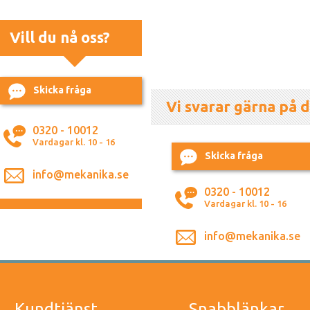
Vill du nå oss?
Skicka fråga
Vi svarar gärna på d
0320 - 10012
Vardagar kl. 10 - 16
Skicka fråga
info@mekanika.se
0320 - 10012
Vardagar kl. 10 - 16
info@mekanika.se
Kundtjänst
Snabblänkar