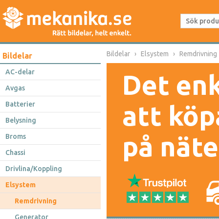
Bildelar
Elsystem
Remdrivning
Bildelar
AC-delar
Det enk
Avgas
Batterier
att köp
Belysning
på näte
Broms
Chassi
Drivlina/Koppling
Elsystem
Remdrivning
Generator