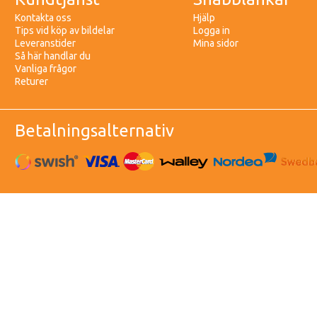
Kontakta oss
Hjälp
Tips vid köp av bildelar
Logga in
Leveranstider
Mina sidor
Så här handlar du
Vanliga frågor
Returer
Betalningsalternativ