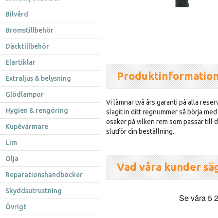
Bilvård
Bromstillbehör
Däcktillbehör
Elartiklar
Produktinformatio
Extraljus & belysning
Glödlampor
Vi lämnar två års garanti på alla reser
Hygien & rengöring
slagit in ditt regnummer så börja med
osäker på vilken rem som passar till d
Kupévärmare
slutför din beställning.
Lim
Olja
Vad våra kunder sä
Reparationshandböcker
Skyddsutrustning
Övrigt