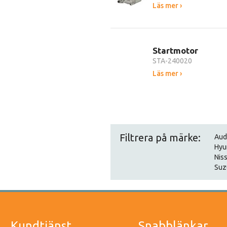
Läs mer ›
Startmotor
STA-240020
Läs mer ›
Filtrera på märke:
Aud
Hyu
Nis
Suz
Kundtjänst
Snabblänkar