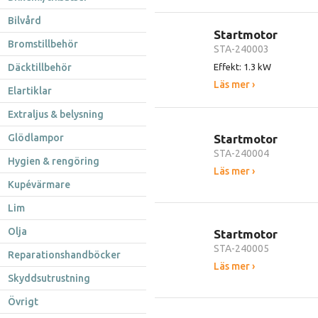
Bilvård
Startmotor
Bromstillbehör
STA-240003
Däcktillbehör
Effekt: 1.3 kW
Läs mer ›
Elartiklar
Extraljus & belysning
Glödlampor
Startmotor
STA-240004
Hygien & rengöring
Läs mer ›
Kupévärmare
Lim
Olja
Startmotor
STA-240005
Reparationshandböcker
Läs mer ›
Skyddsutrustning
Övrigt