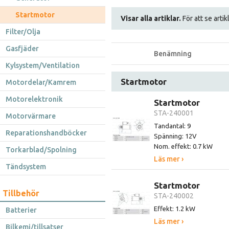
Startmotor
Visar alla artiklar.
För att se artik
Filter/Olja
Gasfjäder
Benämning
Kylsystem/Ventilation
Startmotor
Motordelar/Kamrem
Motorelektronik
Startmotor
STA-240001
Motorvärmare
Tandantal: 9
Reparationshandböcker
Spänning: 12V
Nom. effekt: 0.7 kW
Torkarblad/Spolning
Läs mer ›
Tändsystem
Startmotor
Tillbehör
STA-240002
Effekt: 1.2 kW
Batterier
Läs mer ›
Bilkemi/tillsatser