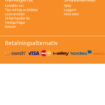
Kontakta oss
Hjälp
Tips vid köp av bildelar
Logga in
Leveranstider
Mina sidor
Så här handlar du
Vanliga frågor
Returer
Betalningsalternativ