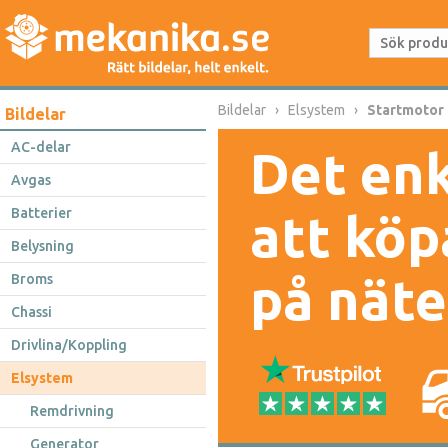
Bildelar
Elsystem
Startmotor
Bildelar
AC-delar
Det enk
Avgas
Batterier
att köp
Belysning
på näte
Broms
Chassi
Drivlina/Koppling
Elsystem
Remdrivning
Generator