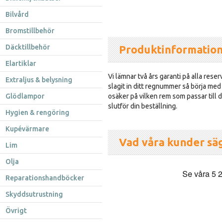
Bilvård
Bromstillbehör
Däcktillbehör
Produktinformatio
Elartiklar
Vi lämnar två års garanti på alla reser
Extraljus & belysning
slagit in ditt regnummer så börja med
Glödlampor
osäker på vilken rem som passar till d
slutför din beställning.
Hygien & rengöring
Kupévärmare
Vad våra kunder sä
Lim
Olja
Reparationshandböcker
Skyddsutrustning
Övrigt