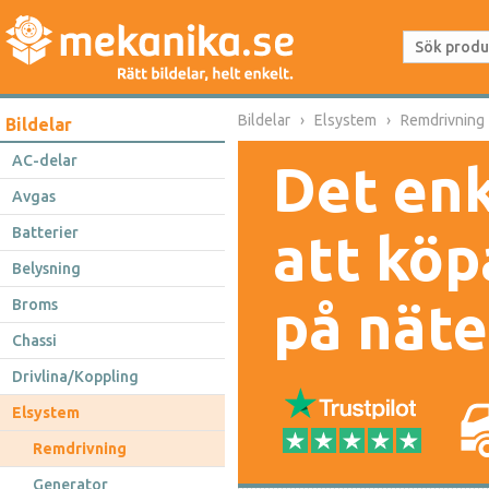
Bildelar
Elsystem
Remdrivning
Bildelar
AC-delar
Det enk
Avgas
Batterier
att köp
Belysning
på näte
Broms
Chassi
Drivlina/Koppling
Elsystem
Remdrivning
Generator