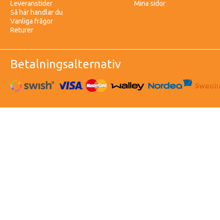
Leveranstider
Mina sidor
Så här handlar du
Vanliga frågor
Returer
Betalningsalternativ