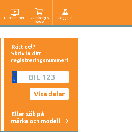
Filmrummet
Varukorg &
Logga in
kassa
Rätt del?
Skriv in ditt
registreringsnummer!
Eller sök på
märke och modell