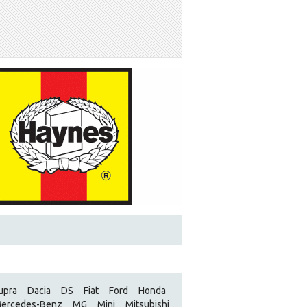
upra
Dacia
DS
Fiat
Ford
Honda
ercedes-Benz
MG
Mini
Mitsubishi