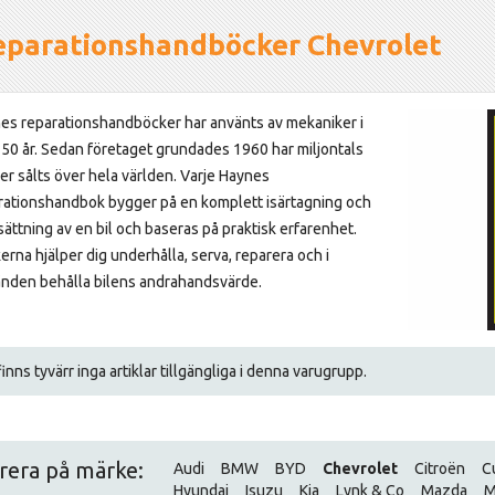
eparationshandböcker Chevrolet
es reparationshandböcker har använts av mekaniker i
 50 år. Sedan företaget grundades 1960 har miljontals
er sålts över hela världen. Varje Haynes
rationshandbok bygger på en komplett isärtagning och
sättning av en bil och baseras på praktisk erfarenhet.
erna hjälper dig underhålla, serva, reparera och i
änden behålla bilens andrahandsvärde.
inns tyvärr inga artiklar tillgängliga i denna varugrupp.
trera på märke:
Audi
BMW
BYD
Chevrolet
Citroën
C
Hyundai
Isuzu
Kia
Lynk & Co
Mazda
M