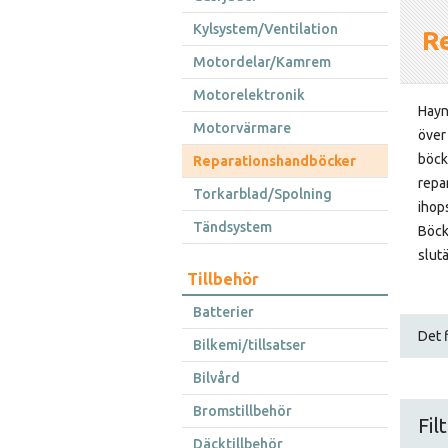
Kylsystem/Ventilation
R
Motordelar/Kamrem
Motorelektronik
Hayn
Motorvärmare
över
böck
Reparationshandböcker
repa
Torkarblad/Spolning
ihop
Tändsystem
Böck
slut
Tillbehör
Batterier
Det f
Bilkemi/tillsatser
Bilvård
Bromstillbehör
Fil
Däcktillbehör