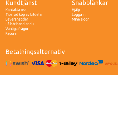
Kundtjänst
Snabblänkar
Kontakta oss
Hjälp
Tips vid köp av bildelar
Logga in
Leveranstider
Mina sidor
Så här handlar du
Vanliga frågor
Returer
Betalningsalternativ