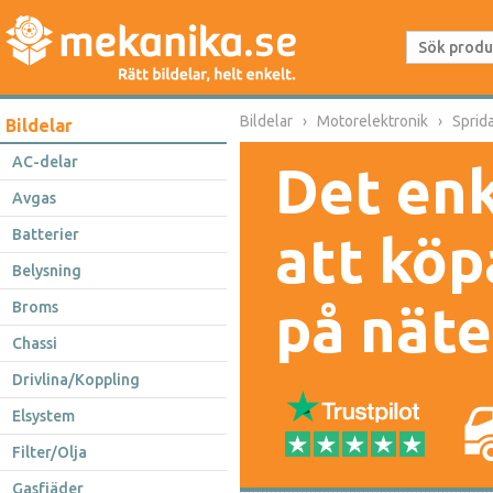
Bildelar
Motorelektronik
Sprid
Bildelar
AC-delar
Det enk
Avgas
Batterier
att köp
Belysning
på näte
Broms
Chassi
Drivlina/Koppling
Elsystem
Filter/Olja
Gasfjäder