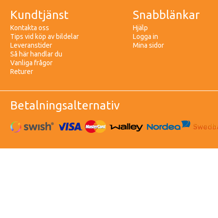
Kundtjänst
Snabblänkar
Kontakta oss
Hjälp
Tips vid köp av bildelar
Logga in
Leveranstider
Mina sidor
Så här handlar du
Vanliga frågor
Returer
Betalningsalternativ