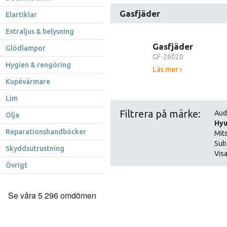
Gasfjäder
Elartiklar
Extraljus & belysning
Gasfjäder
Glödlampor
GF-26020
Hygien & rengöring
Läs mer ›
Kupévärmare
Lim
Filtrera på märke:
Aud
Olja
Hyu
Reparationshandböcker
Mit
Sub
Skyddsutrustning
Visa
Övrigt