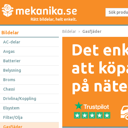
Bildelar
Gasfjäder
Bildelar
AC-delar
Det enk
Avgas
Batterier
att köp
Belysning
på näte
Broms
Chassi
Drivlina/Koppling
Elsystem
Filter/Olja
Gasfjäder