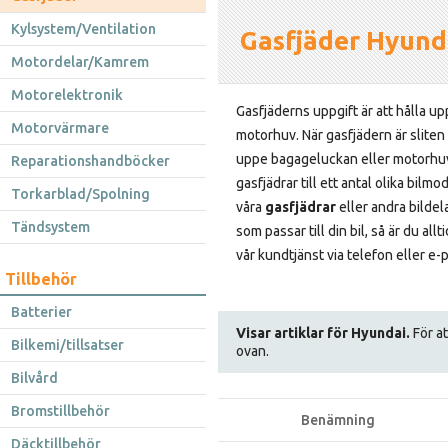
Kylsystem/Ventilation
Gasfjäder Hyund
Motordelar/Kamrem
Motorelektronik
Gasfjäderns uppgift är att hålla u
Motorvärmare
motorhuv. När gasfjädern är sliten 
uppe bagageluckan eller motorhuve
Reparationshandböcker
gasfjädrar till ett antal olika bilm
Torkarblad/Spolning
våra
gasfjädrar
eller andra bildela
Tändsystem
som passar till din bil, så är du al
vår kundtjänst via telefon eller e-
Tillbehör
Batterier
Visar artiklar för Hyundai.
För at
Bilkemi/tillsatser
ovan.
Bilvård
Bromstillbehör
Benämning
Däcktillbehör