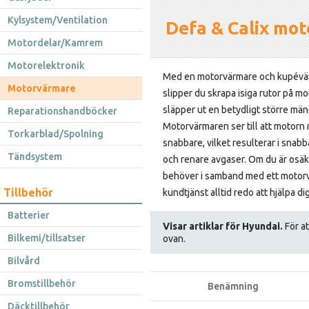
Kylsystem/Ventilation
Defa & Calix mot
Motordelar/Kamrem
Motorelektronik
Med en motorvärmare och kupévär
Motorvärmare
slipper du skrapa isiga rutor på m
släpper ut en betydligt större män
Reparationshandböcker
Motorvärmaren ser till att motorn 
Torkarblad/Spolning
snabbare, vilket resulterar i snab
Tändsystem
och renare avgaser. Om du är osäke
behöver i samband med ett motorv
Tillbehör
kundtjänst alltid redo att hjälpa dig
Batterier
Visar artiklar för Hyundai.
För at
Bilkemi/tillsatser
ovan.
Bilvård
Bromstillbehör
Benämning
Däcktillbehör