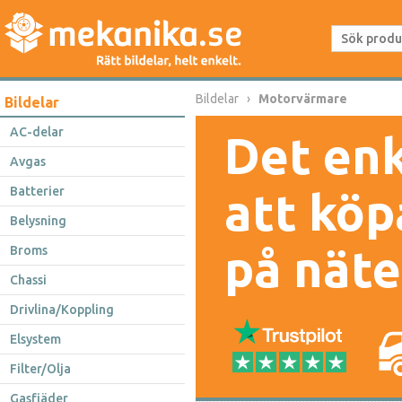
Bildelar
Motorvärmare
Bildelar
AC-delar
Det enk
Avgas
Batterier
att köp
Belysning
på näte
Broms
Chassi
Drivlina/Koppling
Elsystem
Filter/Olja
Gasfjäder