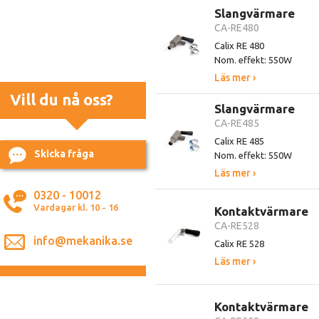
Slangvärmare
CA-RE480
Calix RE 480
Nom. effekt: 550W
Läs mer ›
Vill du nå oss?
Slangvärmare
CA-RE485
Calix RE 485
Skicka fråga
Nom. effekt: 550W
Läs mer ›
0320 - 10012
Vardagar kl. 10 - 16
Kontaktvärmare
CA-RE528
info@mekanika.se
Calix RE 528
Läs mer ›
Kontaktvärmare