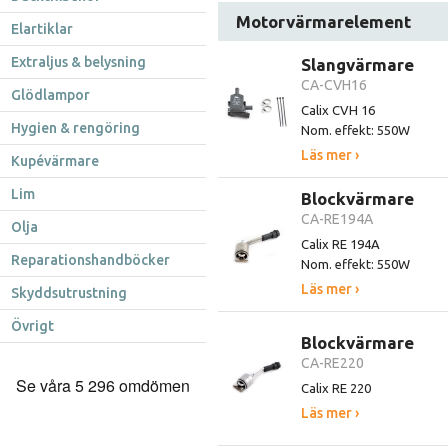
Motorvärmarelement
Elartiklar
Extraljus & belysning
Slangvärmare
CA-CVH16
Glödlampor
Calix CVH 16
Hygien & rengöring
Nom. effekt: 550W
Läs mer ›
Kupévärmare
Lim
Blockvärmare
CA-RE194A
Olja
Calix RE 194A
Reparationshandböcker
Nom. effekt: 550W
Läs mer ›
Skyddsutrustning
Övrigt
Blockvärmare
CA-RE220
Calix RE 220
Läs mer ›