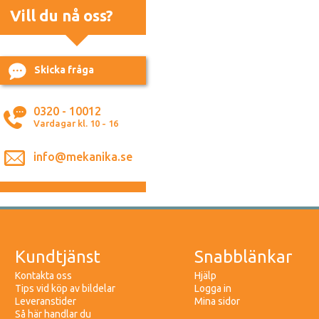
Vill du nå oss?
Skicka fråga
0320 - 10012
Vardagar kl. 10 - 16
info@mekanika.se
Kundtjänst
Snabblänkar
Kontakta oss
Hjälp
Tips vid köp av bildelar
Logga in
Leveranstider
Mina sidor
Så här handlar du