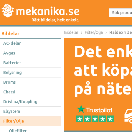
Bildelar
Filter/Olja
Haldexfilte
Bildelar
AC-delar
Det enk
Avgas
Batterier
att köp
Belysning
på näte
Broms
Chassi
Drivlina/Koppling
Elsystem
Filter/Olja
Oljefilter