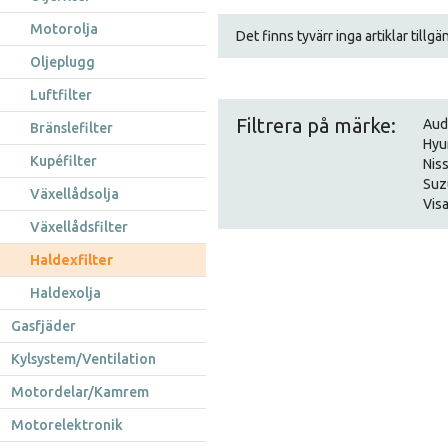
Motorolja
Det finns tyvärr inga artiklar tillg
Oljeplugg
Luftfilter
Filtrera på märke:
Aud
Bränslefilter
Hyu
Kupéfilter
Nis
Suz
Växellådsolja
Visa
Växellådsfilter
Haldexfilter
Haldexolja
Gasfjäder
Kylsystem/Ventilation
Motordelar/Kamrem
Motorelektronik