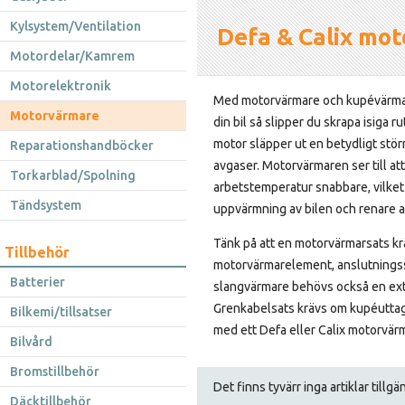
Kylsystem/Ventilation
Defa & Calix mo
Motordelar/Kamrem
Motorelektronik
Med motorvärmare och kupévärma
Motorvärmare
din bil så slipper du skrapa isiga 
motor släpper ut en betydligt stör
Reparationshandböcker
avgaser. Motorvärmaren ser till att
Torkarblad/Spolning
arbetstemperatur snabbare, vilket
Tändsystem
uppvärmning av bilen och renare a
Tänk på att en motorvärmarsats krä
Tillbehör
motorvärmarelement, anslutningssat
Batterier
slangvärmare behövs också en ext
Grenkabelsats krävs om kupéuttag
Bilkemi/tillsatser
med ett Defa eller Calix motorvärma
Bilvård
Bromstillbehör
Det finns tyvärr inga artiklar tillg
Däcktillbehör