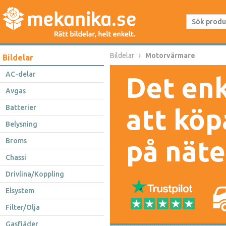
Bildelar
Motorvärmare
Bildelar
AC-delar
Det enk
Avgas
Batterier
att köp
Belysning
på näte
Broms
Chassi
Drivlina/Koppling
Elsystem
Filter/Olja
Gasfjäder