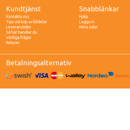
Kundtjänst
Snabblänkar
Kontakta oss
Hjälp
Tips vid köp av bildelar
Logga in
Leveranstider
Mina sidor
Så här handlar du
Vanliga frågor
Returer
Betalningsalternativ