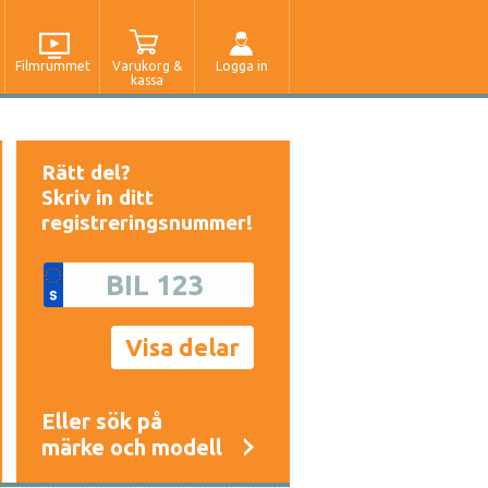
Filmrummet
Varukorg &
Logga in
kassa
Rätt del?
Skriv in ditt
registreringsnummer!
Eller sök på
märke och modell