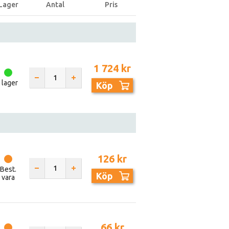
Lager
Antal
Pris
1 724 kr
I lager
Köp
126 kr
Best.
Köp
vara
66 kr