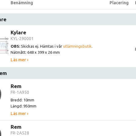
Benämning
Placering
are
Kylare
KYL-290001
OBS:
Skickas ej. Hämtas i vår
utlämningsbutik
.
Nätmått: 648 x 399 x 26 mm
Läs mer ›
rem
Rem
FR-1A950
Bredd: 10mm
Längd: 950mm
Läs mer ›
Rem
FR-2A528