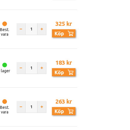
325 kr
Best.
Köp
vara
183 kr
I lager
Köp
263 kr
Best.
Köp
vara