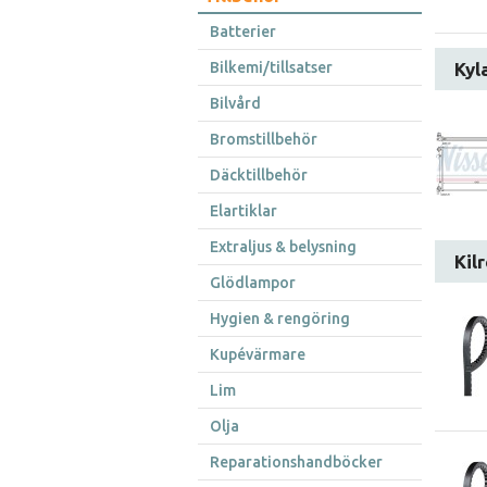
Batterier
Bilkemi/tillsatser
Kyl
Bilvård
Bromstillbehör
Däcktillbehör
Elartiklar
Extraljus & belysning
Kil
Glödlampor
Hygien & rengöring
Kupévärmare
Lim
Olja
Reparationshandböcker