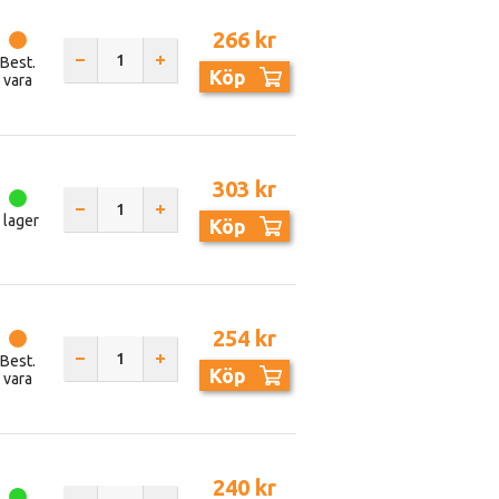
266 kr
Best.
Köp
vara
303 kr
I lager
Köp
254 kr
Best.
Köp
vara
240 kr