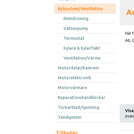
Kylsystem/Ventilation
Au
Remdrivning
Vattenpump
Här h
Termostat
A6, 
Kylare & kylarfläkt
Ventilation/Värme
Motordelar/Kamrem
Motorelektronik
Motorvärmare
Reparationshandböcker
Torkarblad/Spolning
Visa
ovan
Tändsystem
Tillbehör