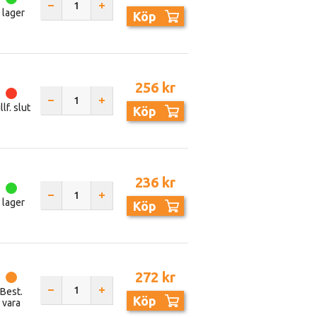
I lager
Köp
256 kr
llf. slut
Köp
236 kr
I lager
Köp
272 kr
Best.
Köp
vara