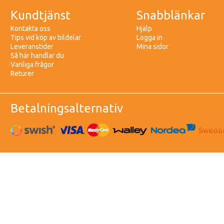
Kundtjänst
Snabblänkar
Kontakta oss
Hjälp
Tips vid köp av bildelar
Logga in
Leveranstider
Mina sidor
Så här handlar du
Vanliga frågor
Returer
Betalningsalternativ