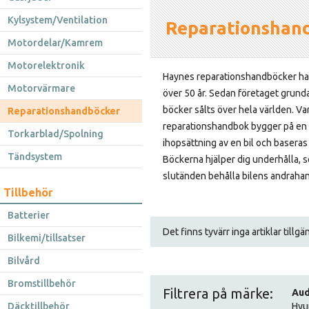
Kylsystem/Ventilation
Reparationshan
Motordelar/Kamrem
Motorelektronik
Haynes reparationshandböcker har
Motorvärmare
över 50 år. Sedan företaget grund
böcker sålts över hela världen. Va
Reparationshandböcker
reparationshandbok bygger på en 
Torkarblad/Spolning
ihopsättning av en bil och baseras
Tändsystem
Böckerna hjälper dig underhålla, s
slutänden behålla bilens andraha
Tillbehör
Batterier
Det finns tyvärr inga artiklar tillg
Bilkemi/tillsatser
Bilvård
Bromstillbehör
Filtrera på märke:
Aud
Däcktillbehör
Hyu