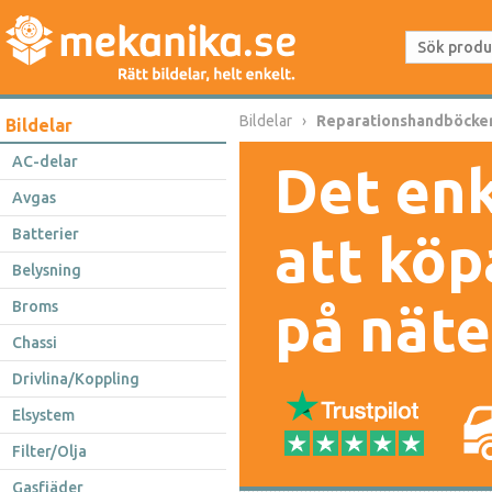
Bildelar
Reparationshandböcke
Bildelar
AC-delar
Det enk
Avgas
Batterier
att köp
Belysning
på näte
Broms
Chassi
Drivlina/Koppling
Elsystem
Filter/Olja
Gasfjäder