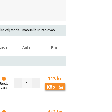
eller välj modell manuellt i rutan ovan.
Lager
Antal
Pris
113 kr
Best.
Köp
vara