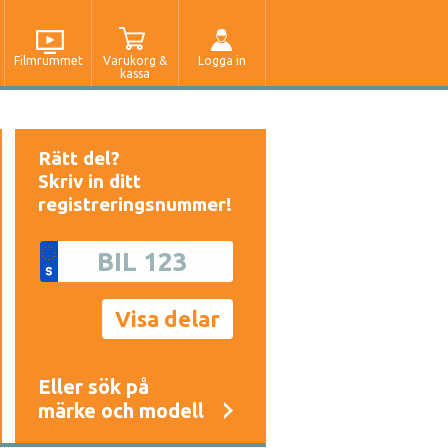
Filmrummet
Varukorg &
Logga in
kassa
Rätt del?
Skriv in ditt
registreringsnummer!
Eller sök på
märke och modell