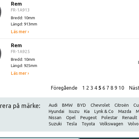
Rem
FR-1A913
Bredd: 10mm
Längd: 913mm
Läs mer ›
Rem
FR-1A925
Bredd: 10mm
Längd: 925mm
Läs mer ›
Föregående
1
2
3
4
5
6
7
8
9
10
Näs
trera på märke:
Audi
BMW
BYD
Chevrolet
Citroën
Cu
Hyundai
Isuzu
Kia
Lynk & Co
Mazda
M
Nissan
Opel
Peugeot
Polestar
Renault
Suzuki
Tesla
Toyota
Volkswagen
Volvo