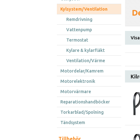
Kylsystem/Ventilation
De
Remdrivning
Vattenpump
Visar
Termostat
Kylare & kylarfläkt
Ventilation/Värme
Motordelar/Kamrem
Kil
Motorelektronik
Motorvärmare
Reparationshandböcker
Torkarblad/Spolning
Tändsystem
Tillbehör