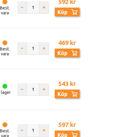
592 kr
Best.
Köp
vara
469 kr
Best.
Köp
vara
543 kr
I lager
Köp
597 kr
Best.
Köp
vara