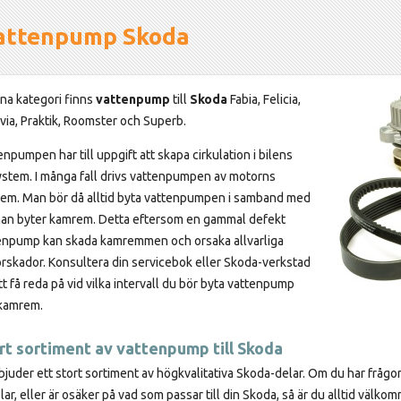
attenpump Skoda
nna kategori finns
vattenpump
till
Skoda
Fabia, Felicia,
via, Praktik, Roomster och Superb.
npumpen har till uppgift att skapa cirkulation i bilens
ystem. I många fall drivs vattenpumpen av motorns
em. Man bör då alltid byta vattenpumpen i samband med
man byter kamrem. Detta eftersom en gammal defekt
enpump kan skada kamremmen och orsaka allvarliga
rskador. Konsultera din servicebok eller Skoda-verkstad
tt få reda på vid vilka intervall du bör byta vattenpump
kamrem.
rt sortiment av vattenpump till Skoda
rbjuder ett stort sortiment av högkvalitativa Skoda-delar. Om du har fråg
lar, eller är osäker på vad som passar till din Skoda, så är du alltid välko