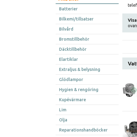
telef
Batterier
Bilkemi/tillsatser
Visa
ovan
Bilvård
Bromstillbehör
Däcktillbehör
Elartiklar
Vat
Extraljus & belysning
Glödlampor
Hygien & rengöring
Kupévärmare
Lim
Olja
Reparationshandböcker