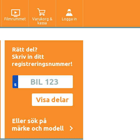
Filmrummet
Varukorg &
Logga in
kassa
Rätt del?
Skriv in ditt
registreringsnummer!
Eller sök på
märke och modell