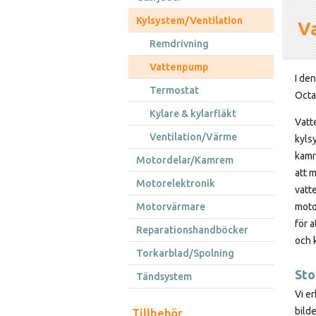
Kylsystem/Ventilation
V
Remdrivning
Vattenpump
I de
Termostat
Octa
Kylare & kylarfläkt
Vatte
Ventilation/Värme
kyls
kamr
Motordelar/Kamrem
att 
Motorelektronik
vatt
Motorvärmare
moto
för a
Reparationshandböcker
och 
Torkarblad/Spolning
Sto
Tändsystem
Vi e
bilde
Tillbehör