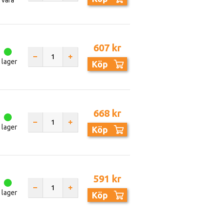
vara
607 kr
I lager
Köp
668 kr
I lager
Köp
591 kr
I lager
Köp