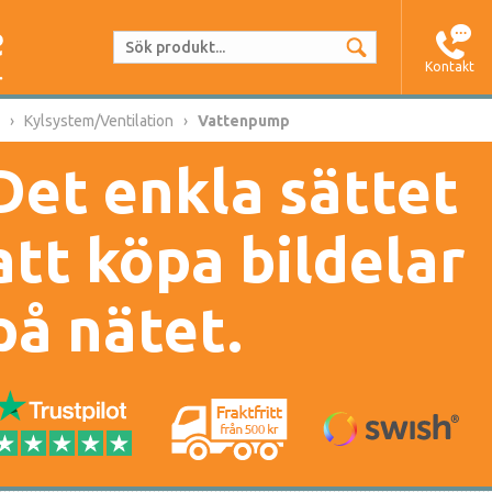
Kontakt
Kylsystem/Ventilation
Vattenpump
Det enkla sättet
att köpa bildelar
på nätet.