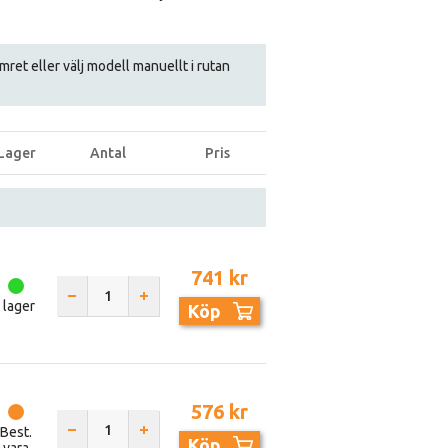
numret eller välj modell manuellt i rutan
Lager
Antal
Pris
741 kr
I lager
Köp
576 kr
Best.
Köp