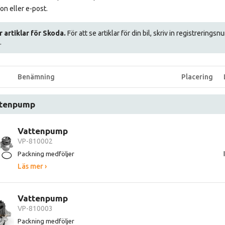
on eller e-post.
r artiklar för Skoda.
För att se artiklar för din bil, skriv in registrerings
.
Benämning
Placering
tenpump
Vattenpump
VP-810002
Packning medföljer
Läs mer ›
Vattenpump
VP-810003
Packning medföljer