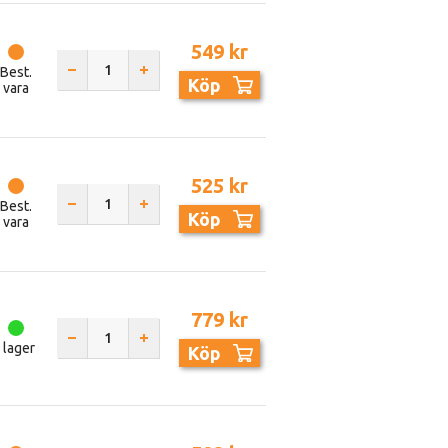
549 kr
Best.
Köp
vara
525 kr
Best.
Köp
vara
779 kr
I lager
Köp