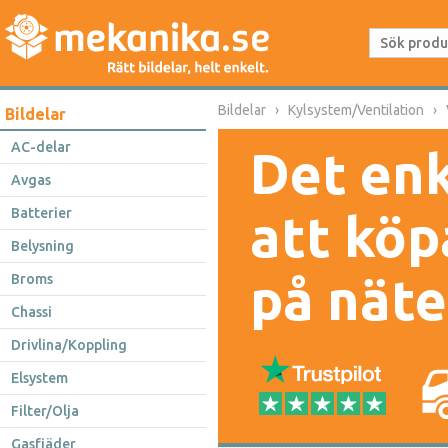
Bildelar
Kylsystem/Ventilation
Bildelar
AC-delar
Det enk
Avgas
Batterier
att köp
Belysning
på näte
Broms
Chassi
Drivlina/Koppling
Elsystem
Filter/Olja
Gasfjäder