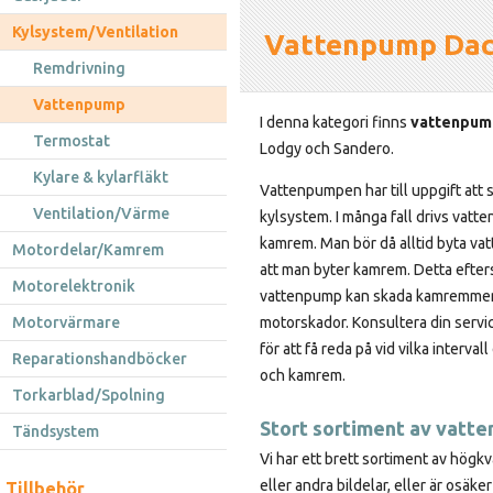
Kylsystem/Ventilation
Vattenpump Dac
Remdrivning
Vattenpump
I denna kategori finns
vattenpum
Termostat
Lodgy och Sandero.
Kylare & kylarfläkt
Vattenpumpen har till uppgift att s
Ventilation/Värme
kylsystem. I många fall drivs vat
kamrem. Man bör då alltid byta v
Motordelar/Kamrem
att man byter kamrem. Detta efte
Motorelektronik
vattenpump kan skada kamremmen 
Motorvärmare
motorskador. Konsultera din servi
för att få reda på vid vilka interva
Reparationshandböcker
och kamrem.
Torkarblad/Spolning
Stort sortiment av vatte
Tändsystem
Vi har ett brett sortiment av högk
eller andra bildelar, eller är osäke
Tillbehör