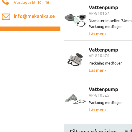
Vardagar kl. 10 - 16
Vattenpump
VP-810157
info@mekanika.se
Diameter impeller: 74mm
Packning medföljer
Läs mer ›
Vattenpump
VP-810474
Packning medföljer
Läs mer ›
Vattenpump
VP-810525
Packning medföljer
Läs mer ›
Filtrera på märke:
Aud