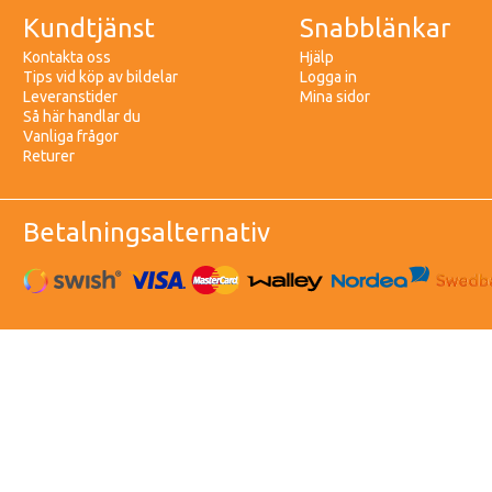
Kundtjänst
Snabblänkar
Kontakta oss
Hjälp
Tips vid köp av bildelar
Logga in
Leveranstider
Mina sidor
Så här handlar du
Vanliga frågor
Returer
Betalningsalternativ