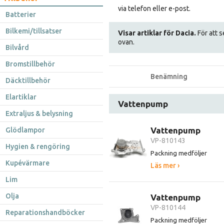
via telefon eller e-post.
Batterier
Bilkemi/tillsatser
Visar artiklar för Dacia.
För att s
ovan.
Bilvård
Bromstillbehör
Benämning
Däcktillbehör
Elartiklar
Vattenpump
Extraljus & belysning
Vattenpump
Glödlampor
VP-810143
Hygien & rengöring
Packning medföljer
Kupévärmare
Läs mer ›
Lim
Olja
Vattenpump
VP-810144
Reparationshandböcker
Packning medföljer