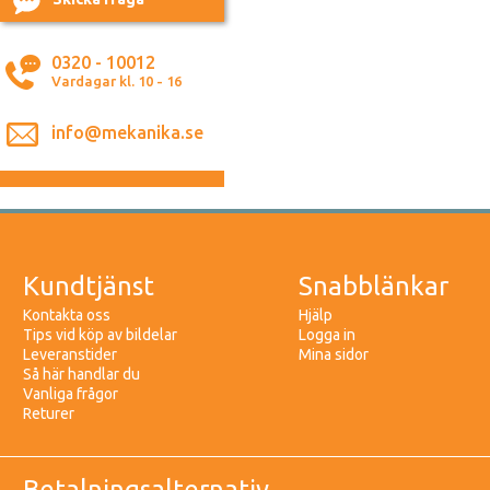
0320 - 10012
Vardagar kl. 10 - 16
info@mekanika.se
Kundtjänst
Snabblänkar
Kontakta oss
Hjälp
Tips vid köp av bildelar
Logga in
Leveranstider
Mina sidor
Så här handlar du
Vanliga frågor
Returer
Betalningsalternativ