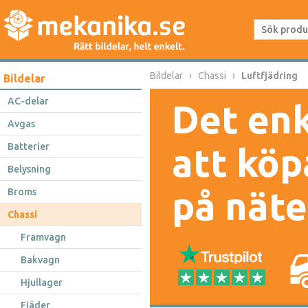
Bildelar
Chassi
Luftfjädring
Bildelar
AC-delar
Det enk
Avgas
Batterier
att köp
Belysning
på näte
Broms
Chassi
Framvagn
Bakvagn
Hjullager
Fjäder