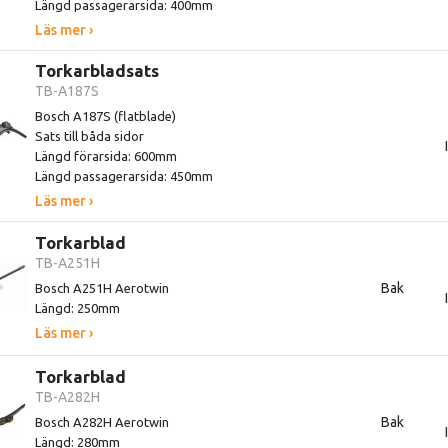
Längd passagerarsida: 400mm
Läs mer ›
Torkarbladsats
TB-A187S
Bosch A187S (flatblade)
Sats till båda sidor
Längd förarsida: 600mm
Längd passagerarsida: 450mm
Läs mer ›
Torkarblad
TB-A251H
Bak
Bosch A251H Aerotwin
Längd: 250mm
Läs mer ›
Torkarblad
TB-A282H
Bak
Bosch A282H Aerotwin
Längd: 280mm