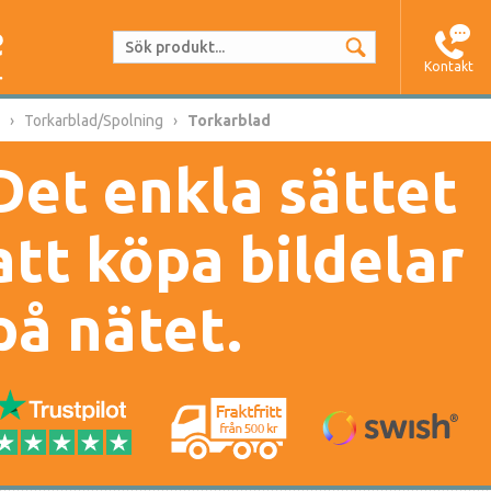
Kontakt
Torkarblad/Spolning
Torkarblad
Det enkla sättet
att köpa bildelar
på nätet.