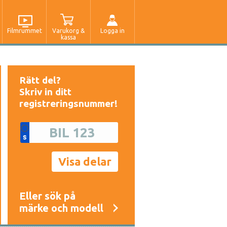
Filmrummet
Varukorg &
Logga in
kassa
Rätt del?
Skriv in ditt
registreringsnummer!
Eller sök på
märke och modell