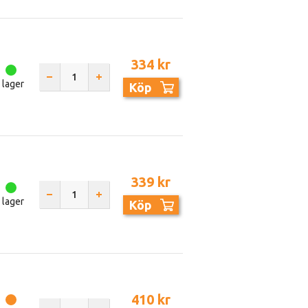
334 kr
I lager
Köp
339 kr
I lager
Köp
410 kr