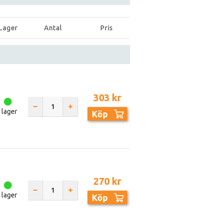
Lager
Antal
Pris
303 kr
I lager
Köp
270 kr
I lager
Köp