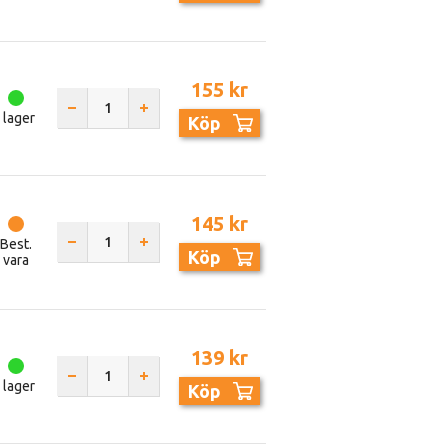
155 kr
I lager
Köp
145 kr
Best.
Köp
vara
139 kr
I lager
Köp