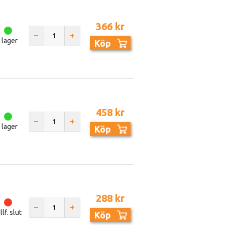
366 kr
I lager
Köp
458 kr
I lager
Köp
288 kr
llf. slut
Köp