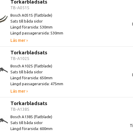
Torkarbladsats
TB-A051S
Bosch A051S (flatblade)
Sats till båda sidor
Längd förarsida: 530mm
Längd passagerarsida: 530mm
Läs mer ›
Torkarbladsats
TB-A102S
Bosch A102S (flatblade)
Sats till båda sidor
Längd förarsida: 650mm
Längd passagerarsida: 475mm
Läs mer ›
Torkarbladsats
TB-A138S
Bosch A138S (flatblade)
Sats till båda sidor
Ti
Längd förarsida: 600mm