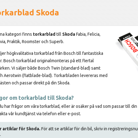
orkarblad Skoda
nna kategori finns
torkarblad
till
Skoda
Fabia, Felicia,
via, Praktik, Roomster och Superb.
ljer högkvalitativa torkarblad från Bosch till fantastiska
r. Bosch torkarblad originalmonteras på ett flertal
ärken. Vi säljer både Bosch Twin (standard-blad) samt
h Aerotwin (flatblade-blad). Torkarbladen levereras med
fästen och passar direkt på din Skoda.
gor om torkarblad till Skoda?
 har frågor om våra torkarblad, eller är osäker på vad som passar till din 
kta vår kundtjänst via telefon eller e-post.
r artiklar för Skoda.
För att se artiklar för din bil, skriv in registrerings
.