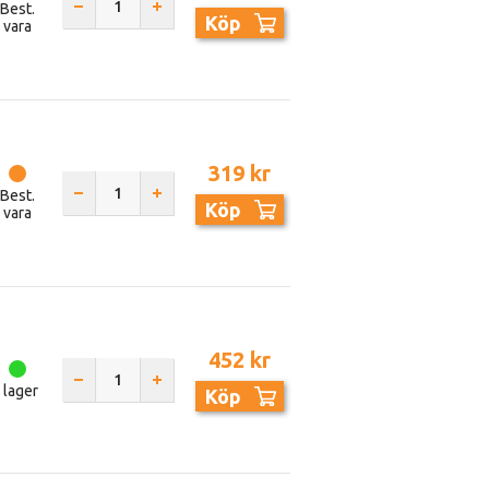
Best.
Köp
vara
319 kr
Best.
Köp
vara
452 kr
I lager
Köp