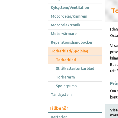
Kylsystem/Ventilation
T
Motordelar/Kamrem
Motorelektronik
I de
Motorvärmare
Octa
Reparationshandböcker
Vi sä
Torkarblad/Spolning
prise
bilm
Torkarblad
Bosc
Strålkastartorkarblad
rätt 
Torkararm
Frå
Spolarpump
Om du
Tändsystem
konta
Tillbehör
Visa
ovan
Batterier