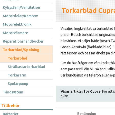
Kylsystem/Ventilation
Torkarblad Cupr
Motordelar/Kamrem
Motorelektronik
Vi säljer högkvalitativa torkarblad 
Motorvärmare
priser. Bosch torkarblad originalmo
bilmärken. Vi säljer både Bosch T
Reparationshandböcker
Bosch Aerotwin (flatblade-blad). 
Torkarblad/Spolning
rätt fästen och passar direkt på din
Torkarblad
Om du har frågor om våra torkarbla
Strålkastartorkarblad
som passar till din bil, så är du al
Torkararm
vår kundtjänst via telefon eller e-
Spolarpump
Visar artiklar för Cupra.
För att s
Tändsystem
ovan.
Tillbehör
Benämning
Batterier