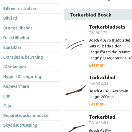
Bilkemi/tillsatser
Torkarblad Bosch
Bilvård
Torkarbladsats
Bromstillbehör
TB-A027S
Däcktillbehör
Bosch A027S (flatblade)
Sats till båda sidor
Elartiklar
Längd förarsida: 700mm
Extraljus & belysning
Längd passagerarsida: 
Läs mer ›
Glödlampor
Hygien & rengöring
Torkarblad
TB-A282H
Kupévärmare
Bosch A282H Aerotwin
Lim
Längd: 280mm
Läs mer ›
Olja
Reparationshandböcker
Torkarblad
TB-A284H
Skyddsutrustning
Bosch A284H