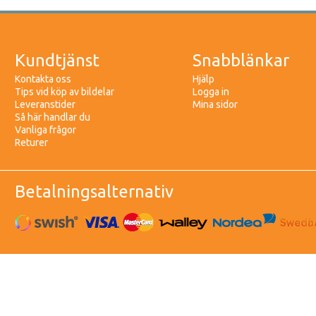
Kundtjänst
Snabblänkar
Kontakta oss
Hjälp
Tips vid köp av bildelar
Logga in
Leveranstider
Mina sidor
Så här handlar du
Vanliga frågor
Returer
Betalningsalternativ