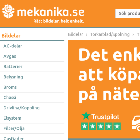
Bildelar
Torkarblad/Spolning
T
Bildelar
AC-delar
Det enk
Avgas
Batterier
att köp
Belysning
på näte
Broms
Chassi
Drivlina/Koppling
Elsystem
Filter/Olja
Gasfjäder