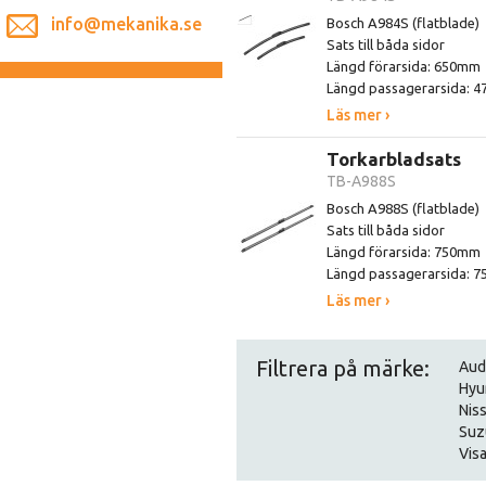
info@mekanika.se
Bosch A984S (flatblade)
Sats till båda sidor
Längd förarsida: 650mm
Längd passagerarsida: 
Läs mer ›
Torkarbladsats
TB-A988S
Bosch A988S (flatblade)
Sats till båda sidor
Längd förarsida: 750mm
Längd passagerarsida: 
Läs mer ›
Filtrera på märke:
Aud
Hyu
Nis
Suz
Visa