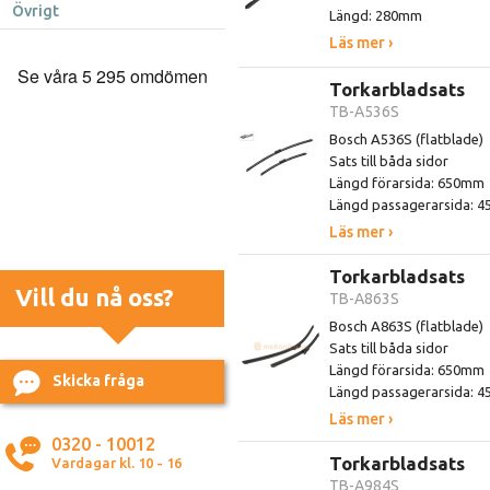
Övrigt
Längd: 280mm
Läs mer ›
Torkarbladsats
TB-A536S
Bosch A536S (flatblade)
Sats till båda sidor
Längd förarsida: 650mm
Längd passagerarsida: 
Läs mer ›
Torkarbladsats
Vill du nå oss?
TB-A863S
Bosch A863S (flatblade)
Sats till båda sidor
Längd förarsida: 650mm
Skicka fråga
Längd passagerarsida: 
Läs mer ›
0320 - 10012
Torkarbladsats
Vardagar kl. 10 - 16
TB-A984S