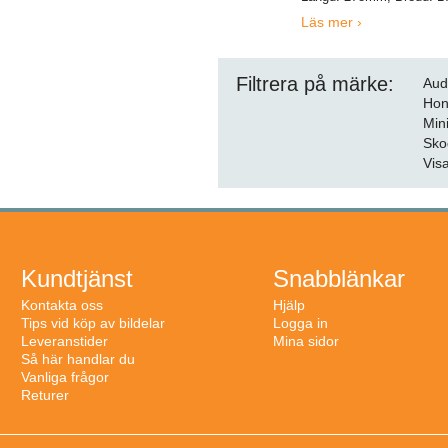
Läs mer ›
Filtrera på märke:
Aud
Ho
Min
Sko
Visa
Kundtjänst
Snabblänkar
Kontakta oss
Hjälp
Tips vid köp av bildelar
Logga in
Leveranstider
Mina sidor
Så här handlar du
Vanliga frågor
Returer