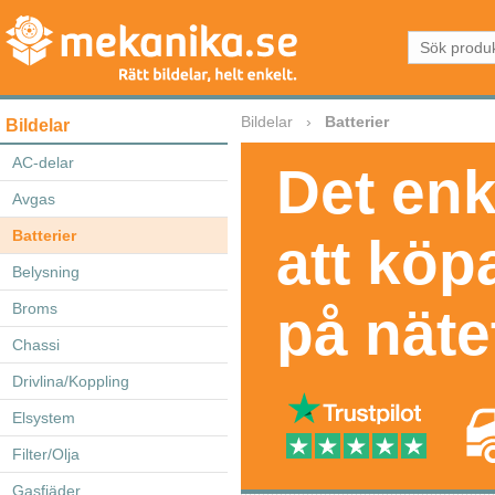
Bildelar
Batterier
Bildelar
AC-delar
Det enk
Avgas
Batterier
att köp
Belysning
Broms
på näte
Chassi
Drivlina/Koppling
Elsystem
Filter/Olja
Gasfjäder