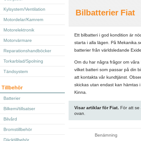
Kylsystem/Ventilation
Bilbatterier Fiat
Motordelar/Kamrem
Motorelektronik
Ett bilbatteri i god kondition är nö
Motorvärmare
starta i alla lägen. På Mekanika.se
batterier från världsledande Exide
Reparationshandböcker
Torkarblad/Spolning
Om du har några frågor om våra ba
vilket batteri som passar på din b
Tändsystem
att kontakta vår kundtjänst. Obser
skickas utan endast kan hämtas i 
Tillbehör
Kinna.
Batterier
Visar artiklar för Fiat.
För att se a
Bilkemi/tillsatser
ovan.
Bilvård
Bromstillbehör
Benämning
Däcktillbehör