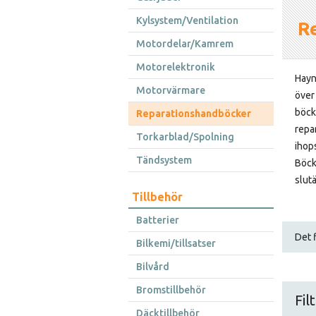
Kylsystem/Ventilation
R
Motordelar/Kamrem
Motorelektronik
Hayn
Motorvärmare
över
böck
Reparationshandböcker
repa
Torkarblad/Spolning
ihop
Tändsystem
Böck
slut
Tillbehör
Batterier
Det f
Bilkemi/tillsatser
Bilvård
Bromstillbehör
Fil
Däcktillbehör