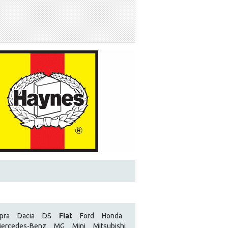
pra
Dacia
DS
Fiat
Ford
Honda
ercedes-Benz
MG
Mini
Mitsubishi