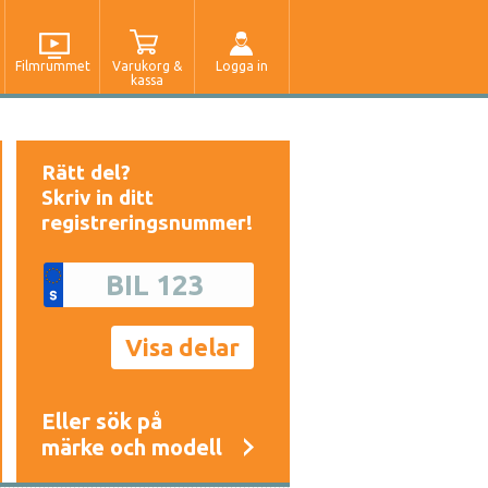
Filmrummet
Varukorg &
Logga in
kassa
Rätt del?
Skriv in ditt
registreringsnummer!
Eller sök på
märke och modell