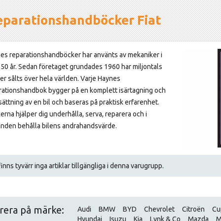
eparationshandböcker Fiat
es reparationshandböcker har använts av mekaniker i
 50 år. Sedan företaget grundades 1960 har miljontals
er sålts över hela världen. Varje Haynes
rationshandbok bygger på en komplett isärtagning och
sättning av en bil och baseras på praktisk erfarenhet.
erna hjälper dig underhålla, serva, reparera och i
änden behålla bilens andrahandsvärde.
inns tyvärr inga artiklar tillgängliga i denna varugrupp.
trera på märke:
Audi
BMW
BYD
Chevrolet
Citroën
Cu
Hyundai
Isuzu
Kia
Lynk & Co
Mazda
M