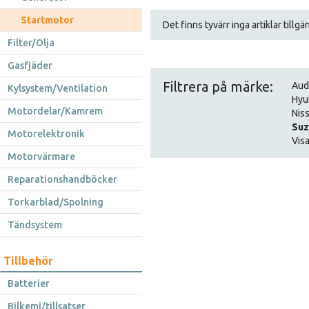
Startmotor
Det finns tyvärr inga artiklar tillg
Filter/Olja
Gasfjäder
Filtrera på märke:
Aud
Kylsystem/Ventilation
Hyu
Motordelar/Kamrem
Nis
Suz
Motorelektronik
Visa
Motorvärmare
Reparationshandböcker
Torkarblad/Spolning
Tändsystem
Tillbehör
Batterier
Bilkemi/tillsatser