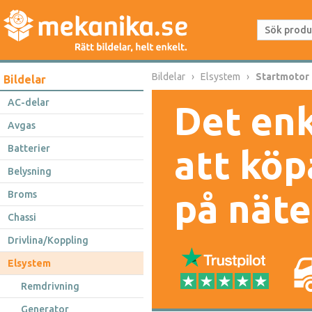
Bildelar
Elsystem
Startmotor
Bildelar
AC-delar
Det enk
Avgas
Batterier
att köp
Belysning
på näte
Broms
Chassi
Drivlina/Koppling
Elsystem
Remdrivning
Generator