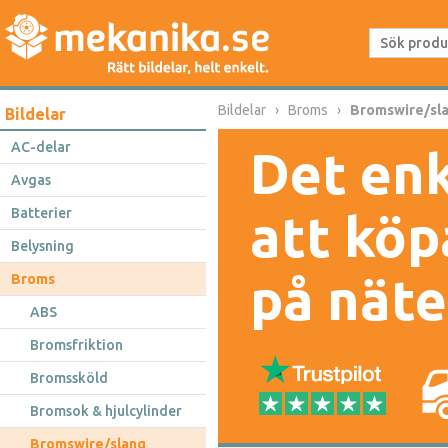
Bildelar
Broms
Bromswire/sl
Bildelar
AC-delar
Det enk
Avgas
Batterier
att köp
Belysning
på näte
Broms
ABS
Bromsfriktion
Bromssköld
Bromsok & hjulcylinder
Bromswire/slang