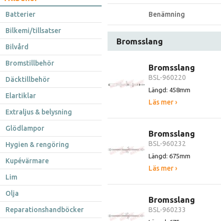
Batterier
Benämning
Bilkemi/tillsatser
Bromsslang
Bilvård
Bromstillbehör
Bromsslang
BSL-960220
Däcktillbehör
Längd: 458mm
Elartiklar
Läs mer ›
Extraljus & belysning
Glödlampor
Bromsslang
BSL-960232
Hygien & rengöring
Längd: 675mm
Kupévärmare
Läs mer ›
Lim
Olja
Bromsslang
Reparationshandböcker
BSL-960233