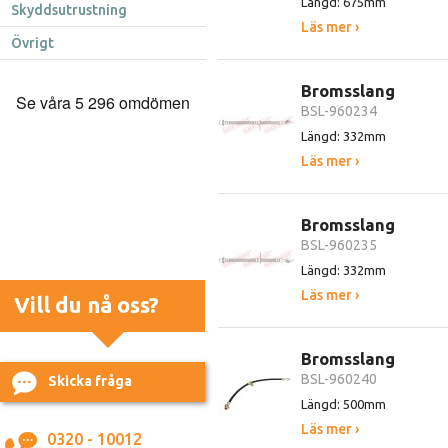
Längd: 675mm
Skyddsutrustning
Läs mer ›
Övrigt
Bromsslang
BSL-960234
Längd: 332mm
Läs mer ›
Bromsslang
BSL-960235
Längd: 332mm
Läs mer ›
Vill du nå oss?
Bromsslang
BSL-960240
Skicka fråga
Längd: 500mm
Läs mer ›
0320 - 10012