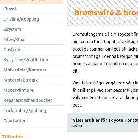
Chassi
Bromswire & brom
Drivlina/Koppling
Elsystem
Bromsslangarna på din Toyota bör
Filter/Olja
mellanrum för att upptäcka slitage 
skadade slangar kan leda till läckag
Gasfjäder
bromsförmåga. I denna kategori hit
Kylsystem/Ventilation
bromsslangar och handbromswirar 
Motordelar/Kamrem
bil.
Motorelektronik
Om du har frågor angående våra bro
Motorvärmare
är osäker på vad som passar till din 
välkommen att kontakta vår kundtjä
Reparationshandböcker
post.
Torkarblad/Spolning
Visar artiklar för Toyota.
För att
Tändsystem
ovan.
Tillbehör