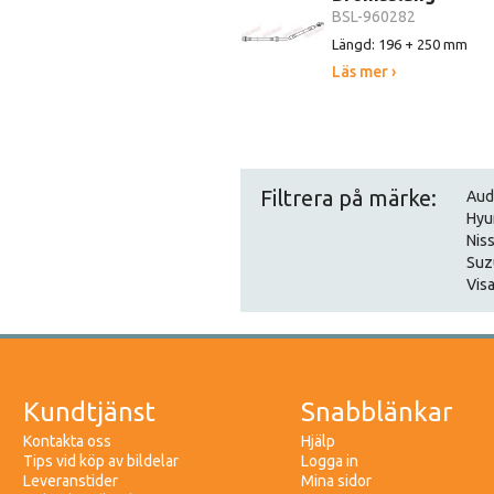
BSL-960282
Längd: 196 + 250 mm
Läs mer ›
Filtrera på märke:
Aud
Hyu
Nis
Suz
Visa
Kundtjänst
Snabblänkar
Kontakta oss
Hjälp
Tips vid köp av bildelar
Logga in
Leveranstider
Mina sidor