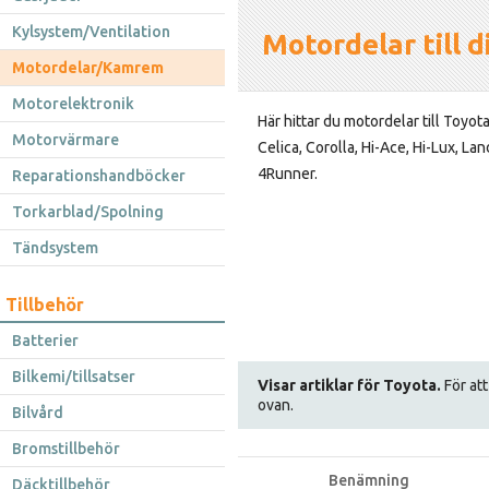
Kylsystem/Ventilation
Motordelar till d
Motordelar/Kamrem
Motorelektronik
Här hittar du motordelar till Toyot
Motorvärmare
Celica, Corolla, Hi-Ace, Hi-Lux, Lan
4Runner.
Reparationshandböcker
Torkarblad/Spolning
Tändsystem
Tillbehör
Batterier
Bilkemi/tillsatser
Visar artiklar för Toyota.
För att
ovan.
Bilvård
Bromstillbehör
Benämning
Däcktillbehör