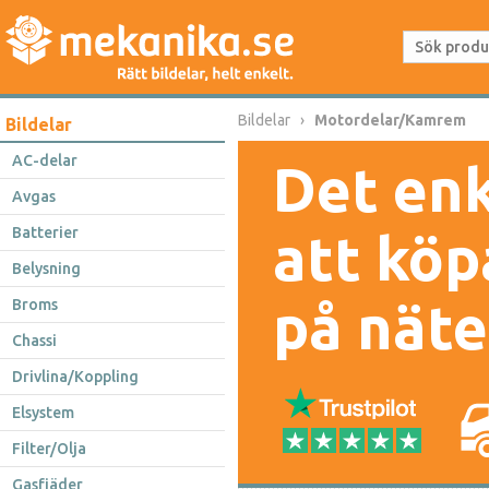
Bildelar
Motordelar/Kamrem
Bildelar
AC-delar
Det enk
Avgas
Batterier
att köp
Belysning
på näte
Broms
Chassi
Drivlina/Koppling
Elsystem
Filter/Olja
Gasfjäder