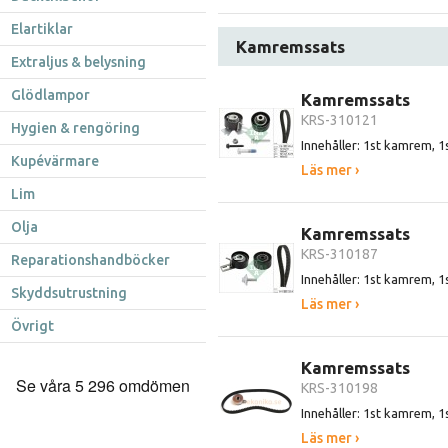
Elartiklar
Kamremssats
Extraljus & belysning
Glödlampor
Kamremssats
KRS-310121
Hygien & rengöring
Innehåller: 1st kamrem, 1s
Kupévärmare
Läs mer ›
Lim
Olja
Kamremssats
KRS-310187
Reparationshandböcker
Innehåller: 1st kamrem, 1s
Skyddsutrustning
Läs mer ›
Övrigt
Kamremssats
KRS-310198
Innehåller: 1st kamrem, 1
Läs mer ›