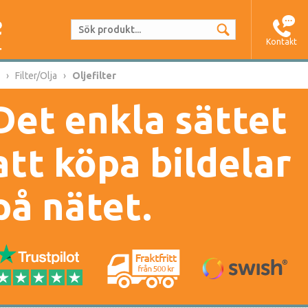
Kontakt
Filter/Olja
Oljefilter
Det enkla sättet
att köpa bildelar
på nätet.