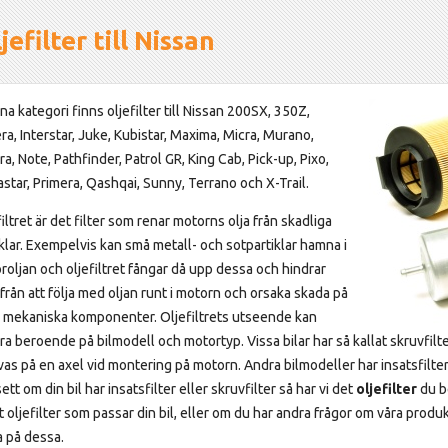
jefilter till Nissan
na kategori finns oljefilter till Nissan 200SX, 350Z,
ra, Interstar, Juke, Kubistar, Maxima, Micra, Murano,
a, Note, Pathfinder, Patrol GR, King Cab, Pick-up, Pixo,
astar, Primera, Qashqai, Sunny, Terrano och X-Trail.
iltret är det filter som renar motorns olja från skadliga
iklar. Exempelvis kan små metall- och sotpartiklar hamna i
roljan och oljefiltret fångar då upp dessa och hindrar
från att följa med oljan runt i motorn och orsaka skada på
 mekaniska komponenter. Oljefiltrets utseende kan
era beroende på bilmodell och motortyp. Vissa bilar har så kallat skruvfi
vas på en axel vid montering på motorn. Andra bilmodeller har insatsfilte
tt om din bil har insatsfilter eller skruvfilter så har vi det
oljefilter
du b
t oljefilter som passar din bil, eller om du har andra frågor om våra produkt
a på dessa.