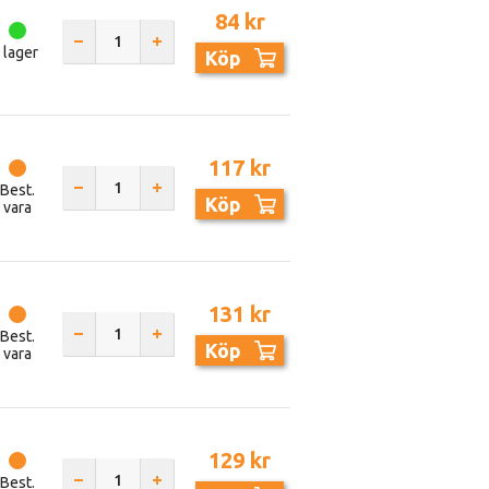
84 kr
I lager
Köp
117 kr
Best.
Köp
vara
131 kr
Best.
Köp
vara
129 kr
Best.