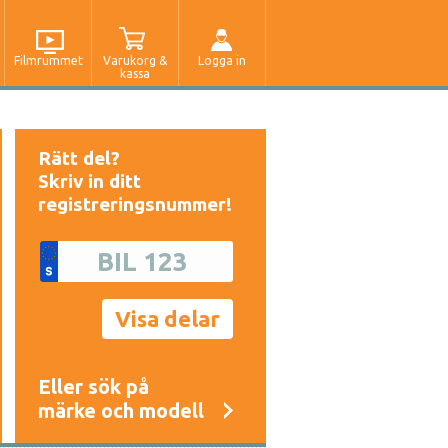
Filmrummet
Varukorg &
Logga in
kassa
Rätt del?
Skriv in ditt
registreringsnummer!
Eller sök på
märke och modell