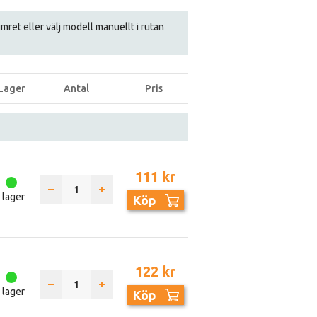
numret eller välj modell manuellt i rutan
Lager
Antal
Pris
111 kr
I lager
Köp
122 kr
I lager
Köp