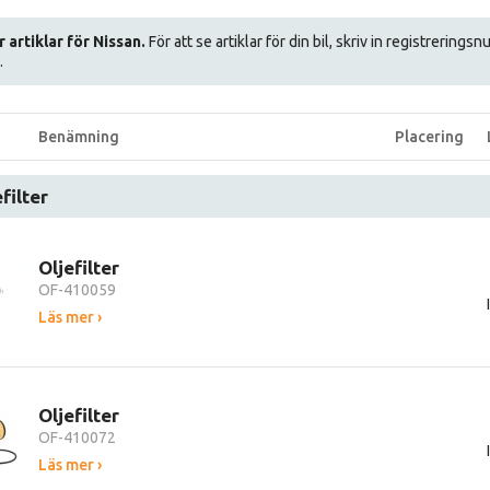
r artiklar för Nissan.
För att se artiklar för din bil, skriv in registrerings
.
Benämning
Placering
filter
Oljefilter
OF-410059
Läs mer ›
Oljefilter
OF-410072
Läs mer ›