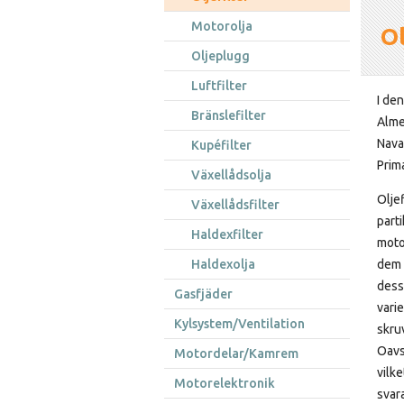
Motorolja
Ol
Oljeplugg
Luftfilter
I den
Bränslefilter
Alme
Navar
Kupéfilter
Prim
Växellådsolja
Oljef
Växellådsfilter
part
Haldexfilter
moto
Haldexolja
dem 
dess
Gasfjäder
vari
Kylsystem/Ventilation
skru
Oavse
Motordelar/Kamrem
vilke
Motorelektronik
svar