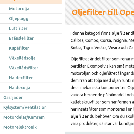
Motorolja
Oljefilter till Op
Oljeplugg
Luftfilter
I denna kategori finns
oljefilter
ti
Bränslefilter
Calibra, Combo, Corsa, Insignia, 
Sintra, Tigra, Vectra, Vivaro och Zaf
Kupéfilter
Växellådsolja
Oljefiltret är det filter som renar 
partiklar. Exempelvis kan små meta
Växellådsfilter
motoroljan och oljefiltret fångar 
Haldexfilter
dem från att följa med oljan runt 
Haldexolja
dess mekaniska komponenter. Olje
variera beroende på bilmodell och 
Gasfjäder
kallat skruvfilter som har formen 
Kylsystem/Ventilation
har insatsfilter som monteras i en b
oljefilter
du behöver. Om du skulle
Motordelar/Kamrem
våra produkter, så står vår kundtjän
Motorelektronik