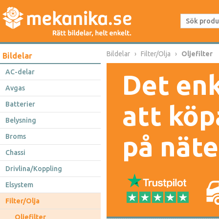
Bildelar
Filter/Olja
Oljefilter
Bildelar
AC-delar
Det enk
Avgas
Batterier
att köp
Belysning
på näte
Broms
Chassi
Drivlina/Koppling
Elsystem
Filter/Olja
Oljefilter