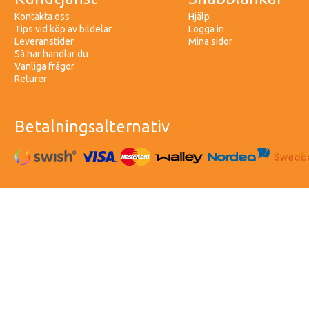
Kontakta oss
Hjälp
Tips vid köp av bildelar
Logga in
Leveranstider
Mina sidor
Så här handlar du
Vanliga frågor
Returer
Betalningsalternativ