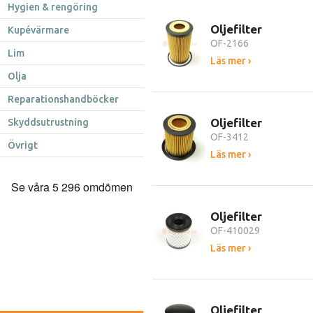
Hygien & rengöring
Oljefilter
Kupévärmare
OF-2166
Lim
Läs mer ›
Olja
Reparationshandböcker
Oljefilter
Skyddsutrustning
OF-3412
Övrigt
Läs mer ›
Oljefilter
OF-410029
Läs mer ›
Oljefilter