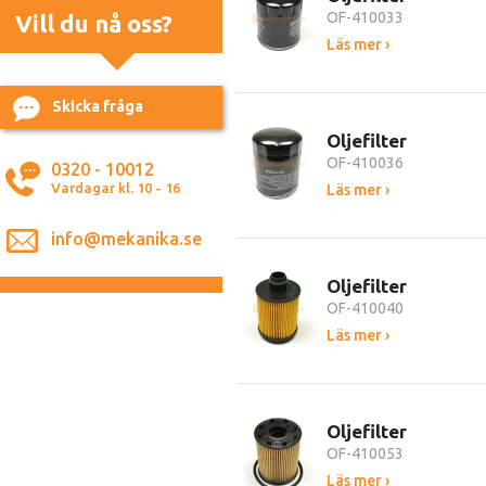
OF-410033
Vill du nå oss?
Läs mer ›
Skicka fråga
Oljefilter
OF-410036
0320 - 10012
Vardagar kl. 10 - 16
Läs mer ›
info@mekanika.se
Oljefilter
OF-410040
Läs mer ›
Oljefilter
OF-410053
Läs mer ›