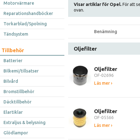
Motorvärmare
Visar artiklar för Opel.
För att se
ovan.
Reparationshandböcker
Torkarblad/Spolning
Benämning
Tändsystem
Oljefilter
Tillbehör
Batterier
Oljefilter
Bilkemi/tillsatser
OF-02696
Bilvård
Läs mer ›
Bromstillbehör
Däcktillbehör
Oljefilter
Elartiklar
OF-05566
Extraljus & belysning
Läs mer ›
Glödlampor