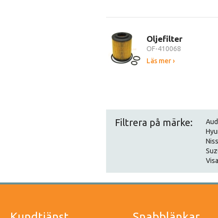
Oljefilter
OF-410068
Läs mer ›
Filtrera på märke:
Aud
Hyu
Nis
Suz
Visa
Kundtjänst
Snabblänkar