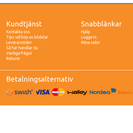
Kundtjänst
Snabblänkar
Kontakta oss
Hjälp
Tips vid köp av bildelar
Logga in
Leveranstider
Mina sidor
Så här handlar du
Vanliga frågor
Returer
Betalningsalternativ