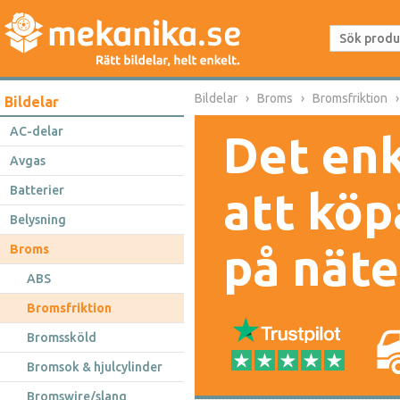
Bildelar
Broms
Bromsfriktion
Bildelar
AC-delar
Det enk
Avgas
Batterier
att köp
Belysning
på näte
Broms
ABS
Bromsfriktion
Bromssköld
Bromsok & hjulcylinder
Bromswire/slang