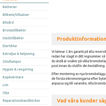
Batterier
Bilkemi/tillsatser
Bilvård
Bromstillbehör
Produktinformatio
Däcktillbehör
Elartiklar
Vi lämnar 2 års garanti på alla reservd
Extraljus & belysning
redan har slagit in ditt regnummer så
du ändå är osäker på vilka bromsbelägg
Glödlampor
post innan du slutför din beställning.
Hygien & rengöring
Efter montering av nya bromsbelägg 
Kupévärmare
de första inbromsningarna efter bytet
anpassa sig till varandra. Alla brom
Lim
Olja
Vad våra kunder sä
Reparationshandböcker