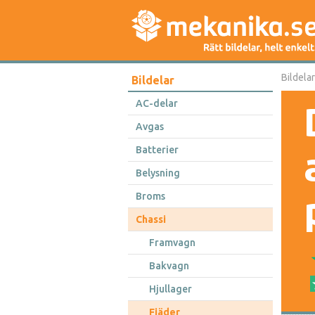
Bildelar
Bildelar
AC-delar
Avgas
Batterier
Belysning
Broms
Chassi
Framvagn
Bakvagn
Hjullager
Fjäder