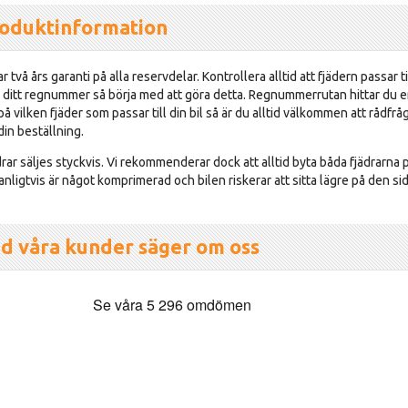
oduktinformation
r två års garanti på alla reservdelar. Kontrollera alltid att fjädern passar t
in ditt regnummer så börja med att göra detta. Regnummerrutan hittar du en
å vilken fjäder som passar till din bil så är du alltid välkommen att rådfrå
din beställning.
ädrar säljes styckvis. Vi rekommenderar dock att alltid byta båda fjädrar
anligtvis är något komprimerad och bilen riskerar att sitta lägre på den sid
d våra kunder säger om oss