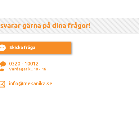
 svarar gärna på dina frågor!
Skicka fråga
0320 - 10012
Vardagar kl. 10 - 16
info@mekanika.se