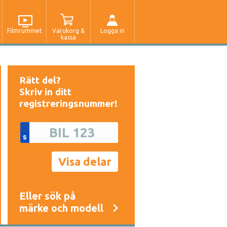
Filmrummet
Varukorg &
Logga in
kassa
Rätt del?
Skriv in ditt
registreringsnummer!
Eller sök på
märke och modell