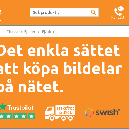
Kontakt
Chassi
Fjäder
Fjäder
Det enkla sättet
att köpa bildelar
på nätet.