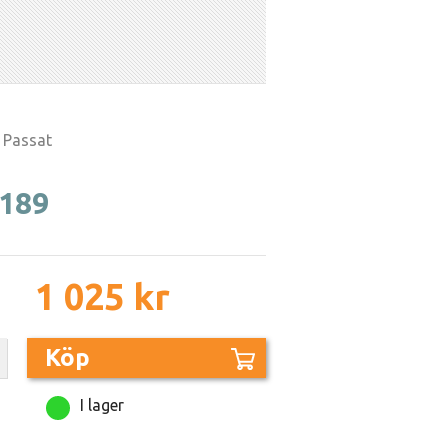
Passat
0189
1 025 kr
Köp
I lager