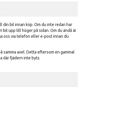
ill din bil innan köp. Om du inte redan har
 bit upp till höger på sidan. Om du ändå är
ga oss via telefon eller e-post innan du
na på samma axel. Detta eftersom en gammal
a där fjädern inte byts.