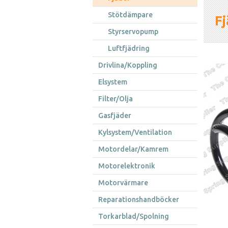
Stötdämpare
F
Styrservopump
Luftfjädring
Drivlina/Koppling
Elsystem
Filter/Olja
Gasfjäder
Kylsystem/Ventilation
Motordelar/Kamrem
Motorelektronik
Motorvärmare
Reparationshandböcker
Torkarblad/Spolning