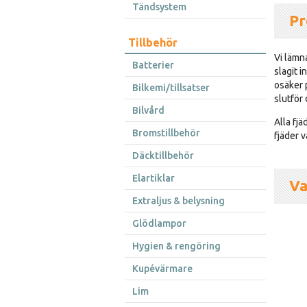
Tändsystem
Pr
Tillbehör
Vi lämna
Batterier
slagit 
osäker p
Bilkemi/tillsatser
slutför 
Bilvård
Alla fj
Bromstillbehör
fjäder v
Däcktillbehör
Elartiklar
Va
Extraljus & belysning
Glödlampor
Hygien & rengöring
Kupévärmare
Lim