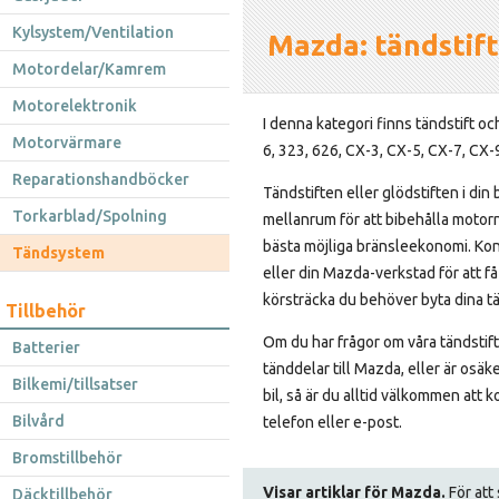
Kylsystem/Ventilation
Mazda: tändstift,
Motordelar/Kamrem
Motorelektronik
I denna kategori finns tändstift och 
Motorvärmare
6, 323, 626, CX-3, CX-5, CX-7, CX-
Reparationshandböcker
Tändstiften eller glödstiften i din
Torkarblad/Spolning
mellanrum för att bibehålla motor
bästa möjliga bränsleekonomi. Kon
Tändsystem
eller din Mazda-verkstad för att få
körsträcka du behöver byta dina tän
Tillbehör
Om du har frågor om våra tändstift,
Batterier
tänddelar till Mazda, eller är osäke
Bilkemi/tillsatser
bil, så är du alltid välkommen att k
Bilvård
telefon eller e-post.
Bromstillbehör
Visar artiklar för Mazda.
För att 
Däcktillbehör