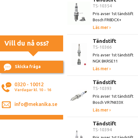
TS-10354
Pris avser 1st tändstift
Bosch FR8DCX+
Läs mer ›
Tändstift
Vill du nå oss?
TS-10366
Pris avser 1st tändstift
NGK BKR5E11
Skicka fråga
Läs mer ›
Tändstift
0320 - 10012
TS-10393
Vardagar kl. 10 - 16
Pris avser 1st tändstift
Bosch VR7NII33X
info@mekanika.se
Läs mer ›
Tändstift
TS-10394
Pris avser 1st tändstift