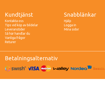
Kundtjänst
Snabblänkar
Kontakta oss
Hjälp
Tips vid köp av bildelar
Logga in
Leveranstider
Mina sidor
Så här handlar du
Vanliga frågor
Returer
Betalningsalternativ