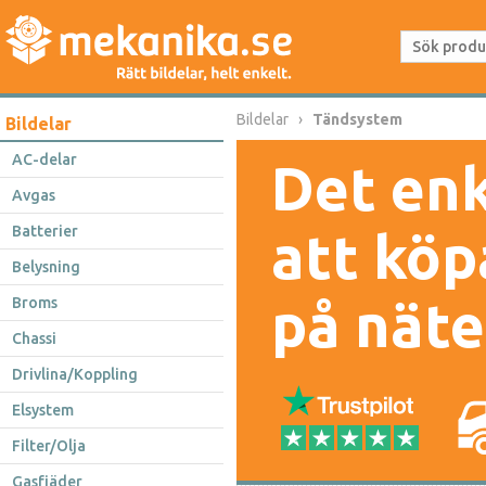
Bildelar
Tändsystem
Bildelar
AC-delar
Det enk
Avgas
Batterier
att köp
Belysning
på näte
Broms
Chassi
Drivlina/Koppling
Elsystem
Filter/Olja
Gasfjäder