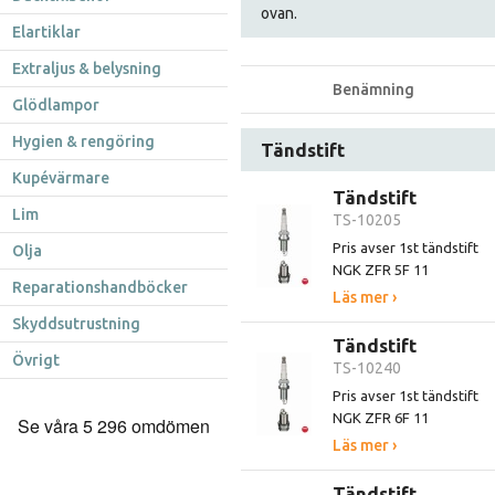
ovan.
Elartiklar
Extraljus & belysning
Benämning
Glödlampor
Hygien & rengöring
Tändstift
Kupévärmare
Tändstift
Lim
TS-10205
Pris avser 1st tändstift
Olja
NGK ZFR 5F 11
Reparationshandböcker
Läs mer ›
Skyddsutrustning
Tändstift
Övrigt
TS-10240
Pris avser 1st tändstift
NGK ZFR 6F 11
Läs mer ›
Tändstift