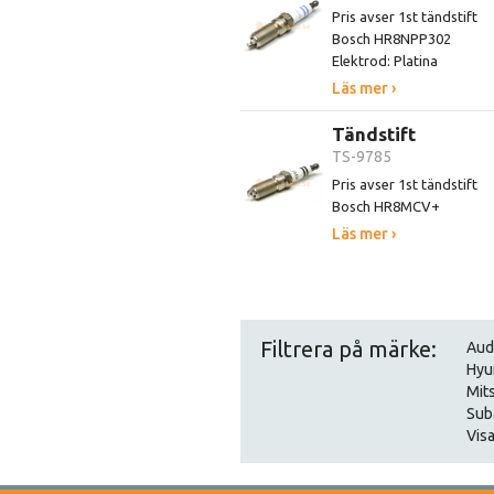
Pris avser 1st tändstift
Bosch HR8NPP302
Elektrod: Platina
Läs mer ›
Tändstift
TS-9785
Pris avser 1st tändstift
Bosch HR8MCV+
Läs mer ›
Filtrera på märke:
Aud
Hyu
Mit
Sub
Visa