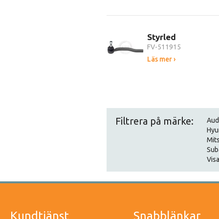
Styrled
FV-511915
Läs mer ›
Filtrera på märke:
Aud
Hyu
Mit
Sub
Visa
Kundtjänst
Snabblänkar