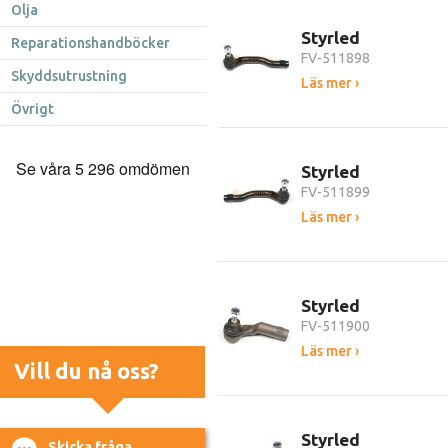
Olja
Styrled
Reparationshandböcker
FV-511898
Skyddsutrustning
Läs mer ›
Övrigt
Styrled
FV-511899
Läs mer ›
Styrled
FV-511900
Läs mer ›
Vill du nå oss?
Styrled
Skicka fråga