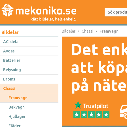
Bildelar
Chassi
Framvagn
Bildelar
AC-delar
Det enk
Avgas
Batterier
att köp
Belysning
på näte
Broms
Chassi
Framvagn
Bakvagn
Hjullager
Fjäder