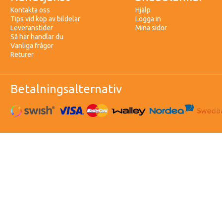
Kontakta oss
Hjälp
Tips vid köp av bildelar
Logga in
Leveranstider
Mina sidor
Så här handlar du
Vanliga frågor
Returer
Betalningsalternativ