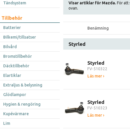
Tändsystem
Visar artiklar för Mazda.
För att 
ovan.
Tillbehör
Batterier
Benämning
Bilkemi/tillsatser
Styrled
Bilvård
Bromstillbehör
Styrled
Däcktillbehör
FV-510322
Elartiklar
Läs mer ›
Extraljus & belysning
Glödlampor
Styrled
Hygien & rengöring
FV-510323
Kupévärmare
Läs mer ›
Lim