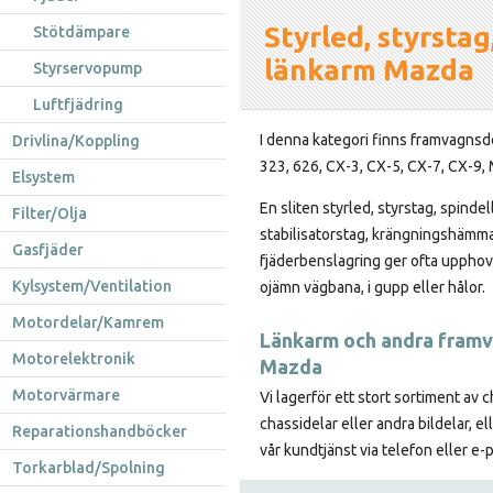
Styrled, styrstag
Stötdämpare
länkarm Mazda
Styrservopump
Luftfjädring
I denna kategori finns framvagnsdel
Drivlina/Koppling
323, 626, CX-3, CX-5, CX-7, CX-9, 
Elsystem
En sliten styrled, styrstag, spindel
Filter/Olja
stabilisatorstag, krängningshämm
Gasfjäder
fjäderbenslagring ger ofta upphov t
Kylsystem/Ventilation
ojämn vägbana, i gupp eller hålor.
Motordelar/Kamrem
Länkarm och andra framva
Motorelektronik
Mazda
Motorvärmare
Vi lagerför ett stort sortiment av 
chassidelar eller andra bildelar, e
Reparationshandböcker
vår kundtjänst via telefon eller e-
Torkarblad/Spolning