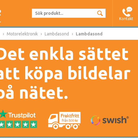
Kontakt
Motorelektronik
Lambdasond
Lambdasond
Det enkla sättet
att köpa bildelar
på nätet.