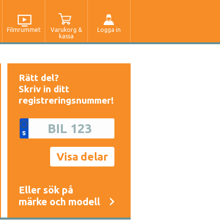
Filmrummet
Varukorg &
Logga in
kassa
Rätt del?
Skriv in ditt
registreringsnummer!
Eller sök på
märke och modell