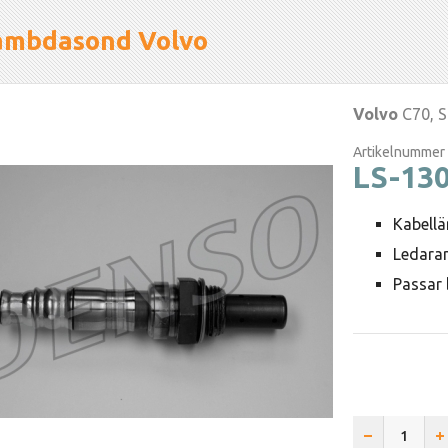
ambdasond Volvo
Volvo
C70, S
Artikelnummer
LS-13
Kabell
Ledaran
Passar 