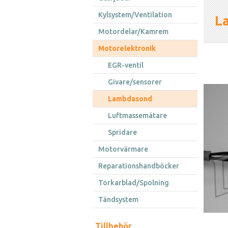
Kylsystem/Ventilation
L
Motordelar/Kamrem
Motorelektronik
EGR-ventil
Givare/sensorer
Lambdasond
Luftmassemätare
Spridare
Motorvärmare
Reparationshandböcker
Torkarblad/Spolning
Tändsystem
Tillbehör