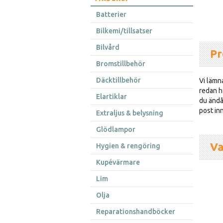
Batterier
Bilkemi/tillsatser
Bilvård
Pr
Bromstillbehör
Däcktillbehör
Vi lämna
redan h
Elartiklar
du ändå 
post inn
Extraljus & belysning
Glödlampor
Va
Hygien & rengöring
Kupévärmare
Lim
Olja
Reparationshandböcker