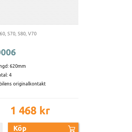
60, S70, S80, V70
0006
ängd: 620mm
tal: 4
bilens originalkontakt
1 468 kr
Köp