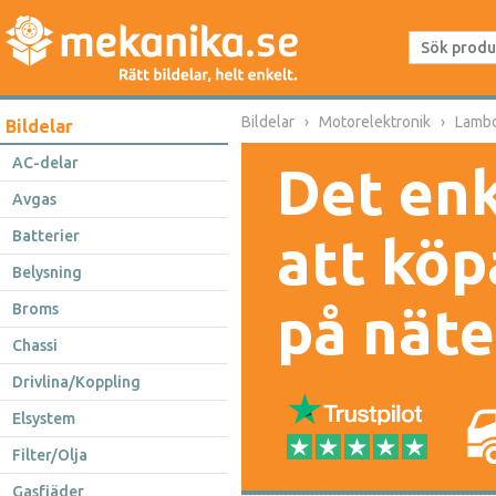
Bildelar
Motorelektronik
Lamb
Bildelar
AC-delar
Det enk
Avgas
Batterier
att köp
Belysning
på näte
Broms
Chassi
Drivlina/Koppling
Elsystem
Filter/Olja
Gasfjäder