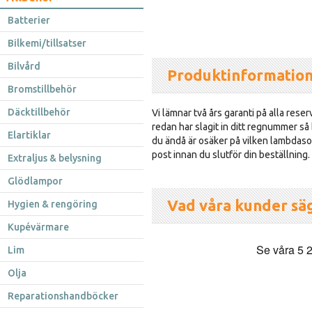
Batterier
Bilkemi/tillsatser
Bilvård
Produktinformatio
Bromstillbehör
Däcktillbehör
Vi lämnar två års garanti på alla reser
redan har slagit in ditt regnummer så
Elartiklar
du ändå är osäker på vilken lambdasond
post innan du slutför din beställning.
Extraljus & belysning
Glödlampor
Vad våra kunder sä
Hygien & rengöring
Kupévärmare
Lim
Olja
Reparationshandböcker