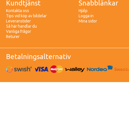
Kundtjänst
Snabblänkar
Kontakta oss
Hjälp
Tips vid köp av bildelar
Logga in
Leveranstider
Mina sidor
Så här handlar du
Vanliga frågor
Returer
Betalningsalternativ