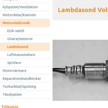
Kylsystem/Ventilation
Lambdasond Vol
Motordelar/Kamrem
Motorelektronik
EGR-ventil
Givare/sensorer
Lambdasond
Luftmassemätare
Spridare
Motorvärmare
Reparationshandböcker
Torkarblad/Spolning
Tändsystem
Tillbehör