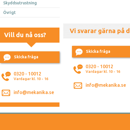
Skyddsutrustning
Övrigt
Vi svarar gärna på d
Vill du nå oss?
Skicka fråga
Skicka fråga
0320 - 10012
Vardagar kl. 10 - 16
0320 - 10012
Vardagar kl. 10 - 16
info@mekanika.se
info@mekanika.se