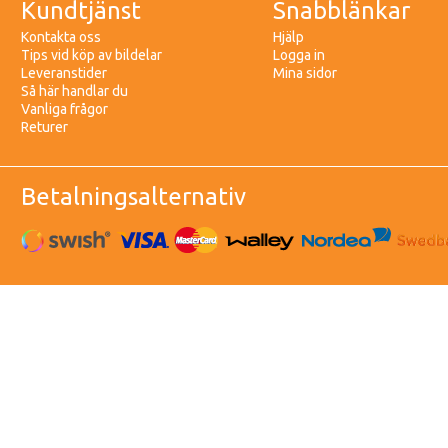
Kundtjänst
Snabblänkar
Kontakta oss
Hjälp
Tips vid köp av bildelar
Logga in
Leveranstider
Mina sidor
Så här handlar du
Vanliga frågor
Returer
Betalningsalternativ