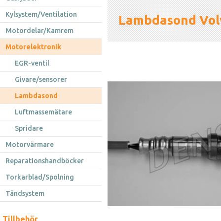
Kylsystem/Ventilation
Lambdasond Vol
Motordelar/Kamrem
Motorelektronik
EGR-ventil
Givare/sensorer
Lambdasond
Luftmassemätare
Spridare
Motorvärmare
Reparationshandböcker
Torkarblad/Spolning
Tändsystem
Tillbehör