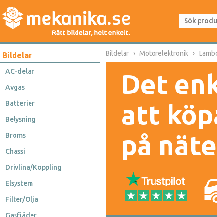
Bildelar
Motorelektronik
Lamb
Bildelar
AC-delar
Det enk
Avgas
Batterier
att köp
Belysning
på näte
Broms
Chassi
Drivlina/Koppling
Elsystem
Filter/Olja
Gasfjäder