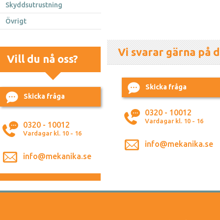
Skyddsutrustning
Övrigt
Vi svarar gärna på d
Vill du nå oss?
Skicka fråga
Skicka fråga
0320 - 10012
Vardagar kl. 10 - 16
0320 - 10012
Vardagar kl. 10 - 16
info@mekanika.se
info@mekanika.se