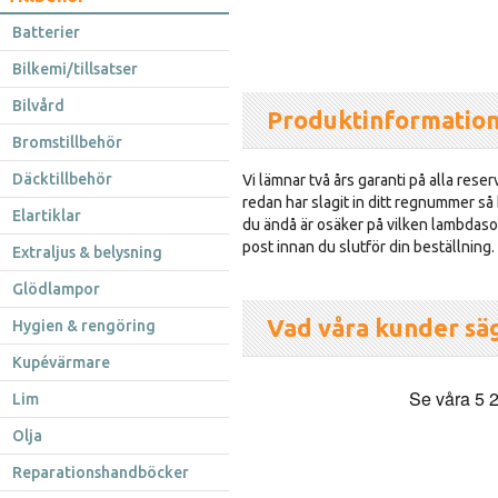
Batterier
Bilkemi/tillsatser
Bilvård
Produktinformatio
Bromstillbehör
Däcktillbehör
Vi lämnar två års garanti på alla reser
redan har slagit in ditt regnummer så
Elartiklar
du ändå är osäker på vilken lambdasond
post innan du slutför din beställning.
Extraljus & belysning
Glödlampor
Vad våra kunder sä
Hygien & rengöring
Kupévärmare
Lim
Olja
Reparationshandböcker