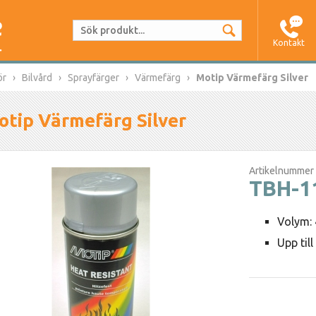
Kontakt
ör
Bilvård
Sprayfärger
Värmefärg
Motip Värmefärg Silver
otip Värmefärg Silver
Artikelnummer
TBH-1
Volym:
Upp til