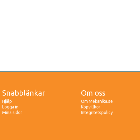
Snabblänkar
Om oss
Hjälp
Om Mekanika.se
Logga in
Köpvillkor
Mina sidor
Integritetspolicy