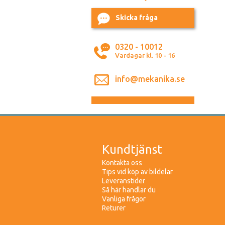
Skicka fråga
0320 - 10012
Vardagar kl. 10 - 16
info@mekanika.se
Kundtjänst
Kontakta oss
Tips vid köp av bildelar
Leveranstider
Så här handlar du
Vanliga frågor
Returer