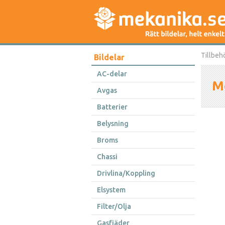
Tillbeh
Bildelar
AC-delar
M
Avgas
Batterier
Belysning
Broms
Chassi
Drivlina/Koppling
Elsystem
Filter/Olja
Gasfjäder