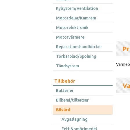
Kylsystem/Ventilation
Motordelar/Kamrem
Motorelektronik
Motorvärmare
Reparationshandböcker
Pr
Torkarblad/Spolning
Värmebe
Tändsystem
Tillbehör
Va
Batterier
Bilkemi/tillsatser
Bilvård
Avgaslagning
Fett & smörjmedel