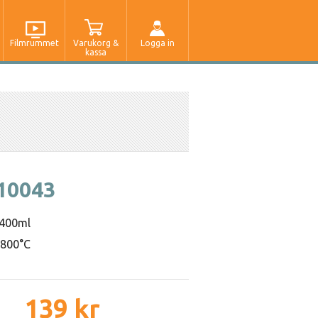
Filmrummet
Varukorg &
Logga in
kassa
10043
 400ml
l 800°C
139 kr