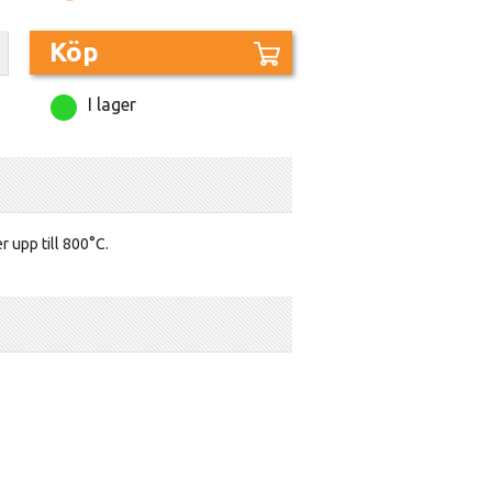
Köp
I lager
 upp till 800°C.