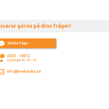
 svarar gärna på dina frågor!
Skicka fråga
0320 - 10012
Vardagar kl. 10 - 16
info@mekanika.se