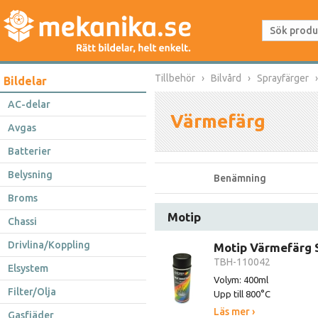
Tillbehör
Bilvård
Sprayfärger
Bildelar
AC-delar
Värmefärg
Avgas
Batterier
Belysning
Benämning
Broms
Motip
Chassi
Drivlina/Koppling
Motip Värmefärg 
TBH-110042
Elsystem
Volym: 400ml
Filter/Olja
Upp till 800°C
Läs mer ›
Gasfjäder