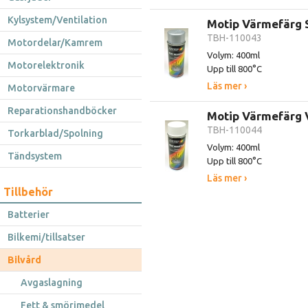
Kylsystem/Ventilation
Motip Värmefärg S
TBH-110043
Motordelar/Kamrem
Volym: 400ml
Motorelektronik
Upp till 800°C
Läs mer ›
Motorvärmare
Reparationshandböcker
Motip Värmefärg 
TBH-110044
Torkarblad/Spolning
Volym: 400ml
Tändsystem
Upp till 800°C
Läs mer ›
Tillbehör
Batterier
Bilkemi/tillsatser
Bilvård
Avgaslagning
Fett & smörjmedel