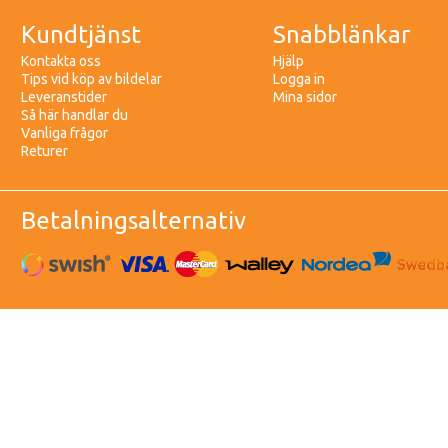
Kundtjänst
Snabblänkar
Kontakta oss
Hjälp
Tips vid köp av bildelar
Logga in
Leveranstider
Mina sidor
Så här handlar du
Vanliga frågor
Returer
Betalningsalternativ