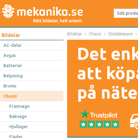
Bildelar
Chassi
Stötdämpare
Bildelar
AC-delar
Det enk
Avgas
Batterier
att köp
Belysning
på näte
Broms
Chassi
Framvagn
Bakvagn
Hjullager
Fjäder