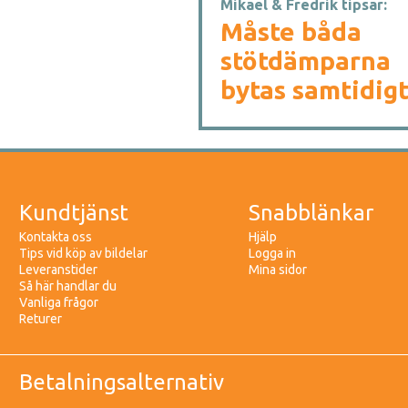
Mikael & Fredrik tipsar:
Måste båda
stötdämparna
bytas samtidig
Kundtjänst
Snabblänkar
Kontakta oss
Hjälp
Tips vid köp av bildelar
Logga in
Leveranstider
Mina sidor
Så här handlar du
Vanliga frågor
Returer
Betalningsalternativ