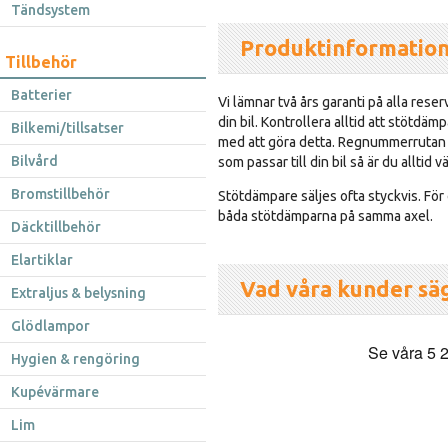
Tändsystem
Produktinformatio
Tillbehör
Batterier
Vi lämnar två års garanti på alla res
din bil. Kontrollera alltid att stötdäm
Bilkemi/tillsatser
med att göra detta. Regnummerrutan h
Bilvård
som passar till din bil så är du alltid
Bromstillbehör
Stötdämpare säljes ofta styckvis. Fö
båda stötdämparna på samma axel.
Däcktillbehör
Elartiklar
Vad våra kunder sä
Extraljus & belysning
Glödlampor
Hygien & rengöring
Kupévärmare
Lim