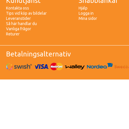
Kundtjänst
Snabblänkar
Kontakta oss
Hjälp
Tips vid köp av bildelar
Logga in
Leveranstider
Mina sidor
Så här handlar du
Vanliga frågor
Returer
Betalningsalternativ