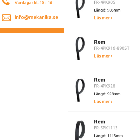
FR-4PK905
Vardagar kl. 10 - 16
Längd: 905mm
info@mekanika.se
Läs mer ›
Rem
FR-4PK916-890ST
Läs mer ›
Rem
FR-4PK928
Längd: 928mm
Läs mer ›
Rem
FR-5PK1113
Längd: 1113mm