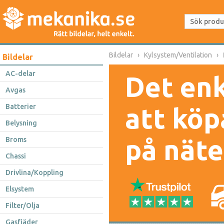
Bildelar
Kylsystem/Ventilation
Bildelar
AC-delar
Det enk
Avgas
Batterier
att köp
Belysning
på näte
Broms
Chassi
Drivlina/Koppling
Elsystem
Filter/Olja
Gasfjäder