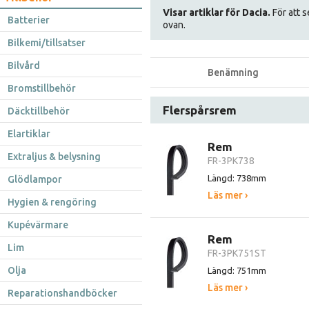
Visar artiklar för Dacia.
För att s
Batterier
ovan.
Bilkemi/tillsatser
Bilvård
Benämning
Bromstillbehör
Flerspårsrem
Däcktillbehör
Elartiklar
Rem
Extraljus & belysning
FR-3PK738
Längd: 738mm
Glödlampor
Läs mer ›
Hygien & rengöring
Kupévärmare
Rem
Lim
FR-3PK751ST
Olja
Längd: 751mm
Läs mer ›
Reparationshandböcker