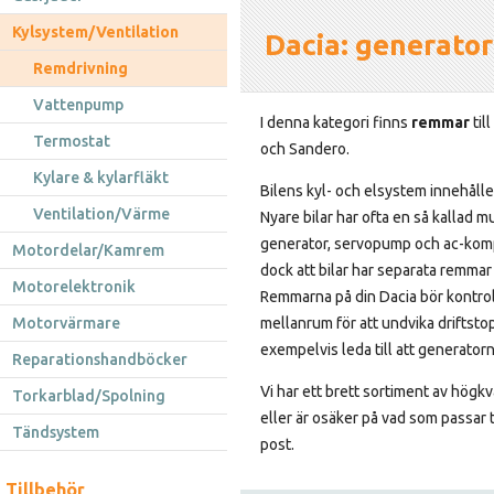
Kylsystem/Ventilation
Dacia: generator
Remdrivning
Vattenpump
I denna kategori finns
remmar
til
Termostat
och Sandero.
Kylare & kylarfläkt
Bilens kyl- och elsystem innehålle
Ventilation/Värme
Nyare bilar har ofta en så kallad m
generator, servopump och ac-kom
Motordelar/Kamrem
dock att bilar har separata remmar
Motorelektronik
Remmarna på din Dacia bör kontro
Motorvärmare
mellanrum för att undvika driftsto
exempelvis leda till att generatorn
Reparationshandböcker
Vi har ett brett sortiment av högkv
Torkarblad/Spolning
eller är osäker på vad som passar ti
Tändsystem
post.
Tillbehör