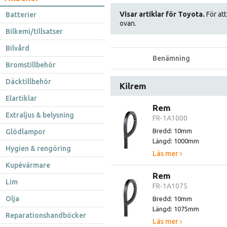
Visar artiklar för Toyota.
För att
Batterier
ovan.
Bilkemi/tillsatser
Bilvård
Benämning
Bromstillbehör
Däcktillbehör
Kilrem
Elartiklar
Rem
Extraljus & belysning
FR-1A1000
Bredd: 10mm
Glödlampor
Längd: 1000mm
Hygien & rengöring
Läs mer ›
Kupévärmare
Rem
Lim
FR-1A1075
Olja
Bredd: 10mm
Längd: 1075mm
Reparationshandböcker
Läs mer ›