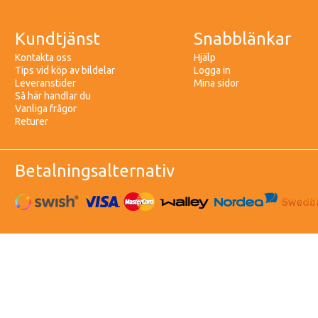
Kundtjänst
Snabblänkar
Kontakta oss
Hjälp
Tips vid köp av bildelar
Logga in
Leveranstider
Mina sidor
Så här handlar du
Vanliga frågor
Returer
Betalningsalternativ