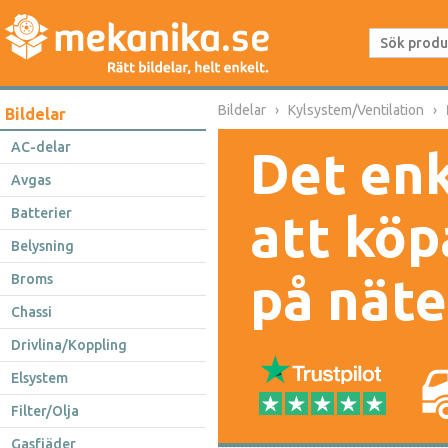
Bildelar
Kylsystem/Ventilation
Bildelar
AC-delar
Det enk
Avgas
Batterier
att köp
Belysning
på näte
Broms
Chassi
Drivlina/Koppling
Elsystem
Filter/Olja
Gasfjäder