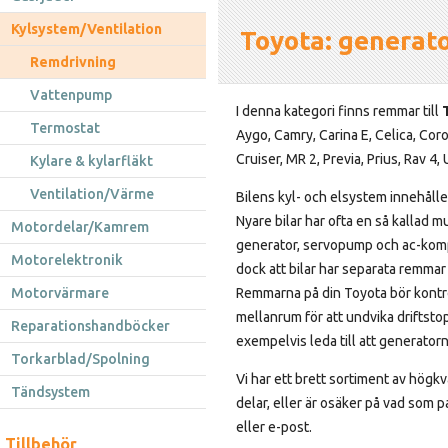
Kylsystem/Ventilation
Toyota: generato
Remdrivning
Vattenpump
I denna kategori finns remmar till
Termostat
Aygo, Camry, Carina E, Celica, Corol
Cruiser, MR 2, Previa, Prius, Rav 4
Kylare & kylarfläkt
Ventilation/Värme
Bilens kyl- och elsystem innehålle
Nyare bilar har ofta en så kallad m
Motordelar/Kamrem
generator, servopump och ac-kom
Motorelektronik
dock att bilar har separata remmar
Motorvärmare
Remmarna på din Toyota bör kontr
mellanrum för att undvika driftsto
Reparationshandböcker
exempelvis leda till att generatorn
Torkarblad/Spolning
Vi har ett brett sortiment av högkv
Tändsystem
delar, eller är osäker på vad som pa
eller e-post.
Tillbehör