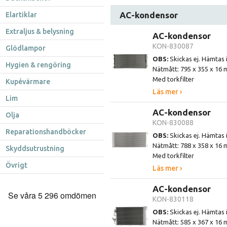
AC-kondensor
Elartiklar
Extraljus & belysning
AC-kondensor
KON-830087
Glödlampor
OBS:
Skickas ej. Hämtas 
Hygien & rengöring
Nätmått: 795 x 355 x 16
Med torkfilter
Kupévärmare
Läs mer ›
Lim
AC-kondensor
Olja
KON-830088
Reparationshandböcker
OBS:
Skickas ej. Hämtas 
Nätmått: 788 x 358 x 16
Skyddsutrustning
Med torkfilter
Övrigt
Läs mer ›
AC-kondensor
KON-830118
OBS:
Skickas ej. Hämtas 
Nätmått: 585 x 367 x 16