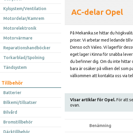
Kylsystem/Ventilation
AC-delar Opel
Motordelar/Kamrem
Motorelektronik
På Mekanika.se hittar du högkvalita
Motorvärmare
priser. Vi arbetar med ledande til
Denso och Valeo. Vi lagerför dessu
Reparationshandböcker
eget lager i Kinna för snabba lever
Torkarblad/Spolning
du befinner dig. Om du inte hittar
Tändsystem
bara är osäker på vilken del som pas
välkommen att kontakta oss via tel
Tillbehör
Batterier
Visar artiklar för Opel.
För att se
Bilkemi/tillsatser
ovan.
Bilvård
Bromstillbehör
Benämning
Däcktillbehör