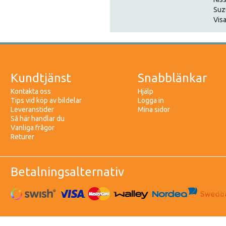
Suz
Visa
Kundtjänst
Snabblänkar
Kontakta oss
Hjälp
Tips vid köp av bildelar
Logga in
Leveranstider
Mina sidor
Så här handlar du
Vanliga frågor
Returer
Betalningsalternativ