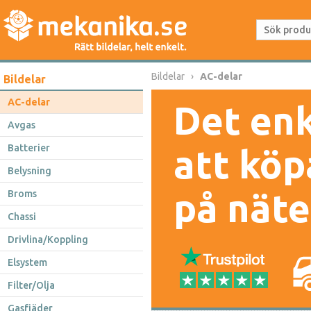
Bildelar
AC-delar
Bildelar
AC-delar
Det enk
Avgas
Batterier
att köp
Belysning
på näte
Broms
Chassi
Drivlina/Koppling
Elsystem
Filter/Olja
Gasfjäder