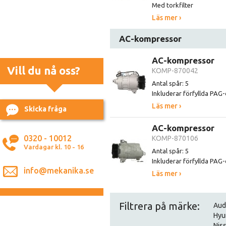
Med torkfilter
Läs mer ›
AC-kompressor
AC-kompressor
Vill du nå oss?
KOMP-870042
Antal spår: 5
Inkluderar förfyllda PAG-
Läs mer ›
Skicka fråga
AC-kompressor
0320 - 10012
KOMP-870106
Vardagar kl. 10 - 16
Antal spår: 5
Inkluderar förfyllda PAG-
info@mekanika.se
Läs mer ›
Filtrera på märke:
Aud
Hyu
Nis