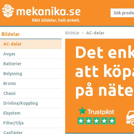
Bildelar
AC-delar
Bildelar
AC-delar
Det enk
Avgas
Batterier
att köp
Belysning
på näte
Broms
Chassi
Drivlina/Koppling
Elsystem
Filter/Olja
Gasfjäder