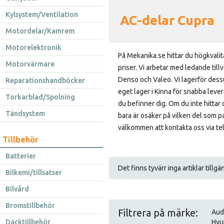
Kylsystem/Ventilation
AC-delar Cupra
Motordelar/Kamrem
Motorelektronik
På Mekanika.se hittar du högkvalita
Motorvärmare
priser. Vi arbetar med ledande til
Denso och Valeo. Vi lagerför dessu
Reparationshandböcker
eget lager i Kinna för snabba lever
Torkarblad/Spolning
du befinner dig. Om du inte hittar
Tändsystem
bara är osäker på vilken del som pas
välkommen att kontakta oss via tel
Tillbehör
Batterier
Det finns tyvärr inga artiklar tillg
Bilkemi/tillsatser
Bilvård
Bromstillbehör
Filtrera på märke:
Aud
Däcktillbehör
Hyu