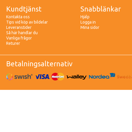
Kundtjänst
Snabblänkar
Kontakta oss
Hjälp
Tips vid köp av bildelar
Logga in
Leveranstider
Mina sidor
Så här handlar du
Vanliga frågor
Returer
Betalningsalternativ