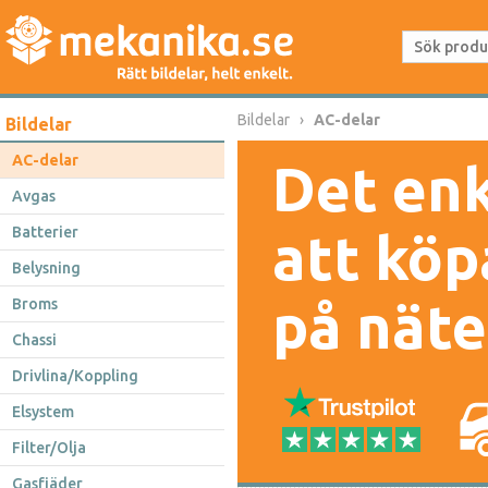
Bildelar
AC-delar
Bildelar
AC-delar
Det enk
Avgas
Batterier
att köp
Belysning
på näte
Broms
Chassi
Drivlina/Koppling
Elsystem
Filter/Olja
Gasfjäder