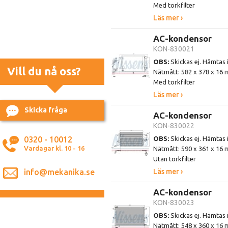
Med torkfilter
Läs mer ›
AC-kondensor
KON-830021
OBS:
Skickas ej. Hämtas 
Vill du nå oss?
Nätmått: 582 x 378 x 16
Med torkfilter
Läs mer ›
Skicka fråga
AC-kondensor
KON-830022
0320 - 10012
OBS:
Skickas ej. Hämtas 
Vardagar kl. 10 - 16
Nätmått: 590 x 361 x 16
Utan torkfilter
info@mekanika.se
Läs mer ›
AC-kondensor
KON-830023
OBS:
Skickas ej. Hämtas 
Nätmått: 548 x 360 x 16