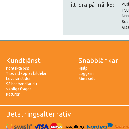
Filtrera på märke:
Aud
Hyu
Nis
Suz
Visa
Kundtjänst
Snabblänkar
Kontakta oss
Hjälp
Tips vid köp av bildelar
Logga in
Leveranstider
Mina sidor
Så här handlar du
Vanliga frågor
Returer
Betalningsalternativ