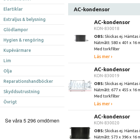
AC-kondensor
Elartiklar
Extraljus & belysning
AC-kondensor
KON-830018
Glödlampor
OBS:
Skickas ej. Hämtas 
Hygien & rengöring
Nätmått: 580 x 401 x 16
Med torkfilter
Kupévärmare
Läs mer ›
Lim
AC-kondensor
Olja
KON-830019
Reparationshandböcker
OBS:
Skickas ej. Hämtas 
Nätmått: 677 x 455 x 16
Skyddsutrustning
Med torkfilter
Övrigt
Läs mer ›
AC-kondensor
KON-830020
OBS:
Skickas ej. Hämtas 
Nätmått: 573 x 396 x 16