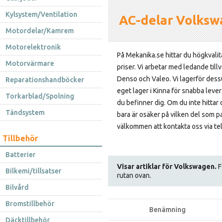
Kylsystem/Ventilation
AC-delar Volks
Motordelar/Kamrem
Motorelektronik
På Mekanika.se hittar du högkvalita
Motorvärmare
priser. Vi arbetar med ledande til
Denso och Valeo. Vi lagerför dessu
Reparationshandböcker
eget lager i Kinna för snabba lever
Torkarblad/Spolning
du befinner dig. Om du inte hittar
Tändsystem
bara är osäker på vilken del som pas
välkommen att kontakta oss via tel
Tillbehör
Batterier
Visar artiklar för Volkswagen.
F
Bilkemi/tillsatser
rutan ovan.
Bilvård
Bromstillbehör
Benämning
Däcktillbehör