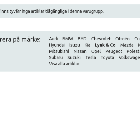
inns tyvärr inga artiklar tillgängliga i denna varugrupp.
trera på märke:
Audi
BMW
BYD
Chevrolet
Citroën
Cu
Hyundai
Isuzu
Kia
Lynk & Co
Mazda
Mitsubishi
Nissan
Opel
Peugeot
Polest
Subaru
Suzuki
Tesla
Toyota
Volkswag
Visa alla artiklar