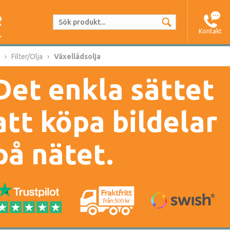
Kontakt
Filter/Olja
Växellådsolja
Det enkla sättet
att köpa bildelar
på nätet.