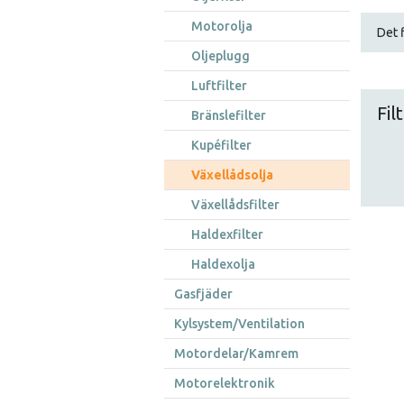
Motorolja
Det f
Oljeplugg
Luftfilter
Fil
Bränslefilter
Kupéfilter
Växellådsolja
Växellådsfilter
Haldexfilter
Haldexolja
Gasfjäder
Kylsystem/Ventilation
Motordelar/Kamrem
Motorelektronik