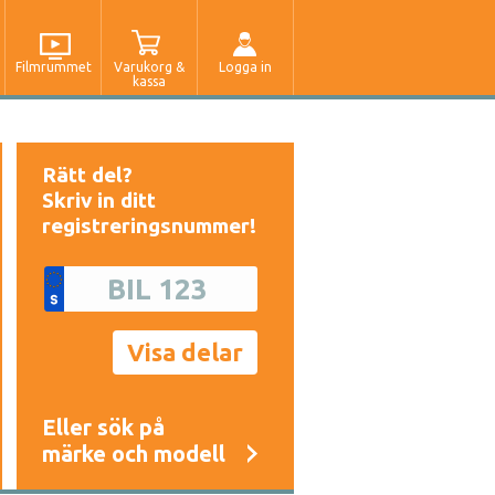
Filmrummet
Varukorg &
Logga in
kassa
Rätt del?
Skriv in ditt
registreringsnummer!
Eller sök på
märke och modell