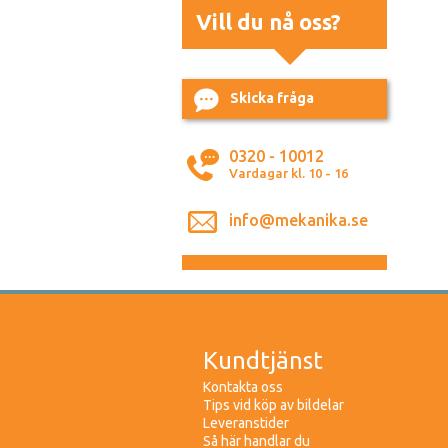
Vill du nå oss?
Skicka fråga
0320 - 10012
Vardagar kl. 10 - 16
info@mekanika.se
Kundtjänst
Kontakta oss
Tips vid köp av bildelar
Leveranstider
Så här handlar du