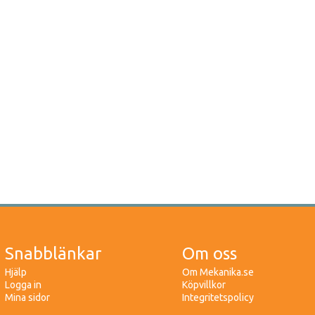
Snabblänkar
Om oss
Hjälp
Om Mekanika.se
Logga in
Köpvillkor
Mina sidor
Integritetspolicy