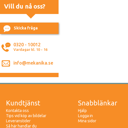
Vill du nå oss?
Skicka fråga
0320 - 10012
Vardagar kl. 10 - 16
info@mekanika.se
Kundtjänst
Snabblänkar
Kontakta oss
Hjälp
Tips vid köp av bildelar
Logga in
Leveranstider
Mina sidor
Så här handlar du