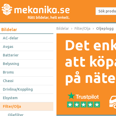
Bildelar
Filter/Olja
Oljeplugg
Bildelar
AC-delar
Det enk
Avgas
Batterier
att köp
Belysning
på näte
Broms
Chassi
Drivlina/Koppling
Elsystem
Filter/Olja
Oljefilter