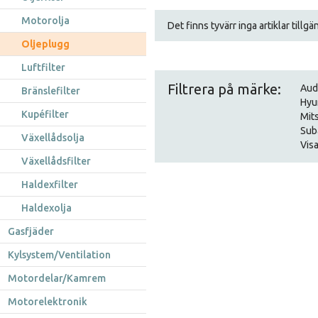
Motorolja
Det finns tyvärr inga artiklar tillg
Oljeplugg
Luftfilter
Filtrera på märke:
Aud
Bränslefilter
Hyu
Kupéfilter
Mit
Sub
Växellådsolja
Visa
Växellådsfilter
Haldexfilter
Haldexolja
Gasfjäder
Kylsystem/Ventilation
Motordelar/Kamrem
Motorelektronik